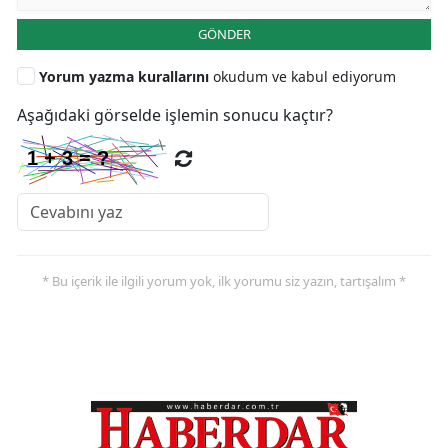
GÖNDER
Yorum yazma kurallarını
okudum ve kabul ediyorum
Aşağıdaki görselde işlemin sonucu kaçtır?
* Bu içerik ile ilgili yorum yok, ilk yorumu siz yazın, tartışalım *