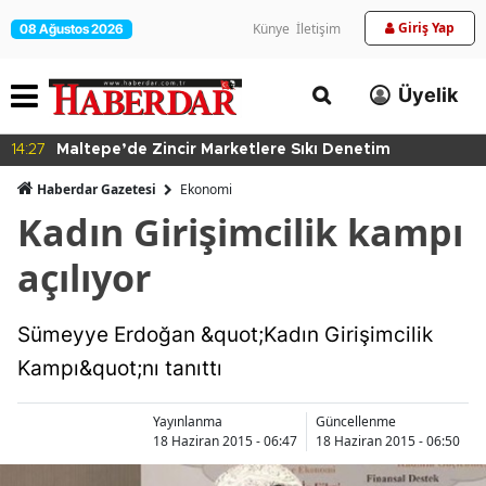
Giriş Yap
Künye
İletişim
08 Ağustos 2026
Üyelik
14:27
Maltepe’de Zincir Marketlere Sıkı Denetim
Haberdar Gazetesi
Ekonomi
Kadın Girişimcilik kampı
açılıyor
Sümeyye Erdoğan &quot;Kadın Girişimcilik
Kampı&quot;nı tanıttı
Yayınlanma
Güncellenme
18 Haziran 2015 - 06:47
18 Haziran 2015 - 06:50