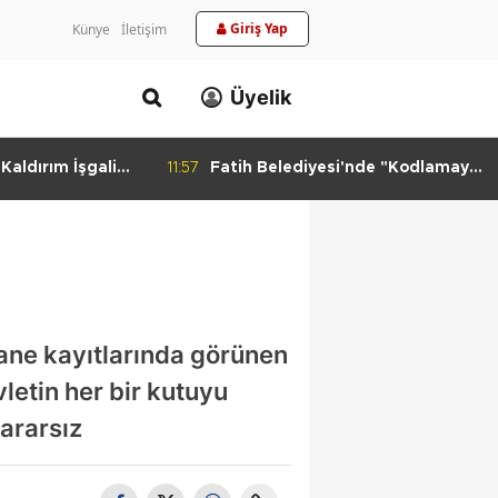
Giriş Yap
Künye
İletişim
Üyelik
11:57
Fatih Belediyesi'nde "Kodlamaya
11:55
Kabakulak
Yolculuk" Atölyesi
Suyuna Ka
ane kayıtlarında görünen
letin her bir kutuyu
Zararsız