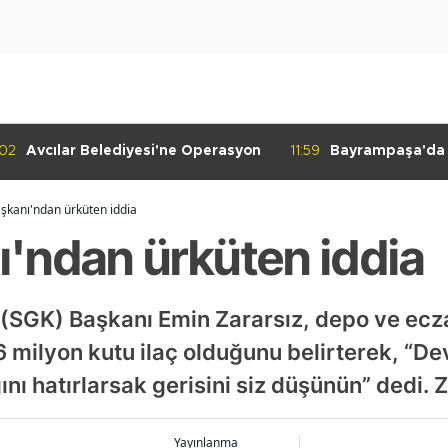
iyesi'ne Operasyon
11:59
Bayrampaşa'da Kaldırım İşgali
Denetimi
şkanı'ndan ürküten iddia
'ndan ürküten iddia
(SGK) Başkanı Emin Zararsız, depo ve ecz
milyon kutu ilaç olduğunu belirterek, “Dev
ını hatırlarsak gerisini siz düşünün” dedi. 
Yayınlanma