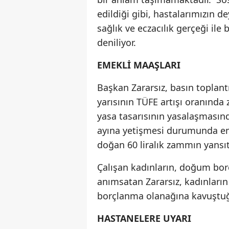
edildiği gibi, hastalarımızın d
sağlık ve eczacılık gerçeği il
deniliyor.
EMEKLİ MAAŞLARI
Başkan Zararsız, basın toplantı
yarısının TÜFE artışı oranında z
yasa tasarısının yasalaşmasınd
ayına yetişmesi durumunda e
doğan 60 liralık zammın yansıtı
Çalışan kadınların, doğum borç
anımsatan Zararsız, kadınları
borçlanma olanağına kavuştuğ
HASTANELERE UYARI