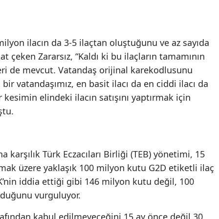
ilyon ilacın da 3-5 ilaçtan oluştuğunu ve az sayıda
t çeken Zararsız, “Kaldı ki bu ilaçların tamamının
eri de mevcut. Vatandaş orijinal karekodlusunu
ir vatandaşımız, en basit ilacı da en ciddi ilacı da
kesimin elindeki ilacın satışını yaptırmak için
ştu.
a karşılık Türk Eczacıları Birliği (TEB) yönetimi, 15
ak üzere yaklaşık 100 milyon kutu G2D etiketli ilaç
nin iddia ettiği gibi 146 milyon kutu değil, 100
olduğunu vurguluyor.
rafından kabul edilmeyeceğini 15 ay önce değil 30