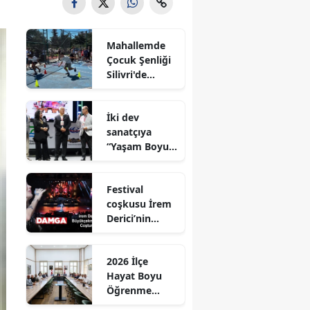
Mahallemde
Çocuk Şenliği
Silivri'de
Coşkuyla
Gerçekleştirild
İki dev
i
sanatçıya
“Yaşam Boyu
Onur Ödülü’’
ödülü
Festival
coşkusu İrem
Derici’nin
şarkılarıyla
zirveye taşındı
2026 İlçe
Hayat Boyu
Öğrenme
Komisyonu