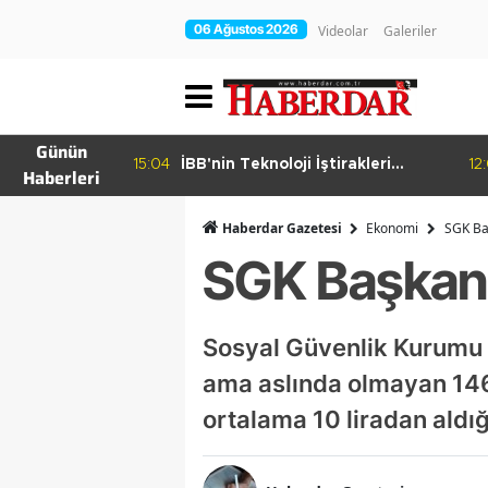
06 Ağustos 2026
Videolar
Galeriler
Günün
15:04
İBB'nin Teknoloji İştirakleri
12:02
Avcılar Beled
Haberleri
Bilişim 500 Listesinde
Haberdar Gazetesi
Ekonomi
SGK Ba
SGK Başkanı
Sosyal Güvenlik Kurumu 
ama aslında olmayan 146 
ortalama 10 liradan aldığ