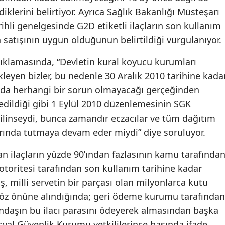
diklerini belirtiyor. Ayrıca Sağlık Bakanlığı Müsteşarı
ihli genelgesinde G2D etiketli ilaçların son kullanım
 satışının uygun olduğunun belirtildiği vurgulanıyor.
ıklamasında, “Devletin kural koyucu kurumları
kleyen bizler, bu nedenle 30 Aralık 2010 tarihine kada
nda herhangi bir sorun olmayacağı gerçeğinden
edildiği gibi 1 Eylül 2010 düzenlemesinin SGK
bilinseydi, bunca zamandır eczacılar ve tüm dağıtım
larında tutmaya devam eder miydi” diye soruluyor.
n ilaçların yüzde 90’ından fazlasının kamu tarafında
 otoritesi tarafından son kullanım tarihine kadar
, milli servetin bir parçası olan milyonlarca kutu
i göz önüne alındığında; geri ödeme kurumu tarafından
daşın bu ilacı parasını ödeyerek almasından başka
yal Güvenlik Kurumu yetkililerince basında ifade