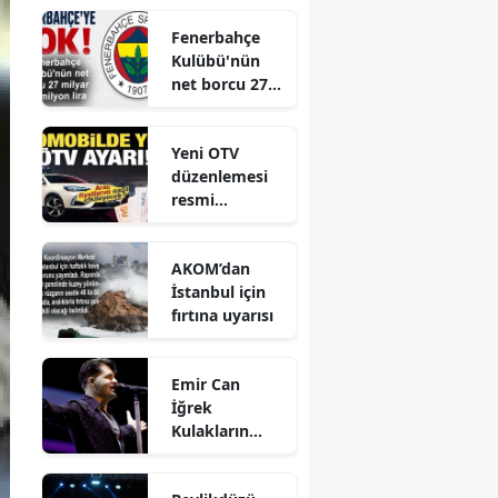
Toplantısı
Fenerbahçe
Gerçekleştirild
Kulübü'nün
i
net borcu 27
milyar 961
milyon lira
Yeni OTV
düzenlemesi
resmi
gazetede
yayınlandı
AKOM’dan
İstanbul için
fırtına uyarısı
Emir Can
İğrek
Kulakların
Pasını Sildi