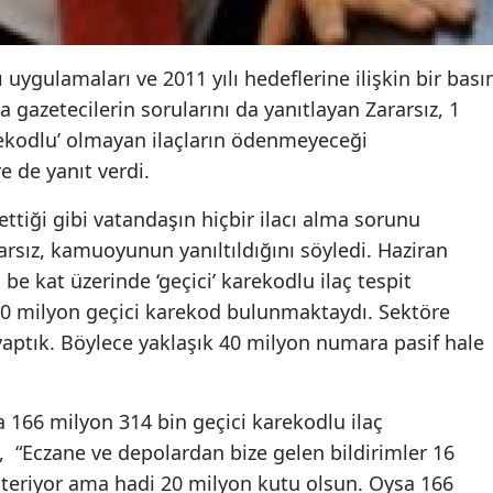
 uygulamaları ve 2011 yılı hedeflerine ilişkin bir bası
a gazetecilerin sorularını da yanıtlayan Zararsız, 1
arekodlu’ olmayan ilaçların ödenmeyeceği
e de yanıt verdi.
a ettiği gibi vatandaşın hiçbir ilacı alma sorunu
rsız, kamuoyunun yanıltıldığını söyledi. Haziran
e kat üzerinde ‘geçici’ karekodlu ilaç tespit
“230 milyon geçici karekod bulunmaktaydı. Sektöre
 yaptık. Böylece yaklaşık 40 milyon numara pasif hale
 166 milyon 314 bin geçici karekodlu ilaç
, “Eczane ve depolardan bize gelen bildirimler 16
teriyor ama hadi 20 milyon kutu olsun. Oysa 166