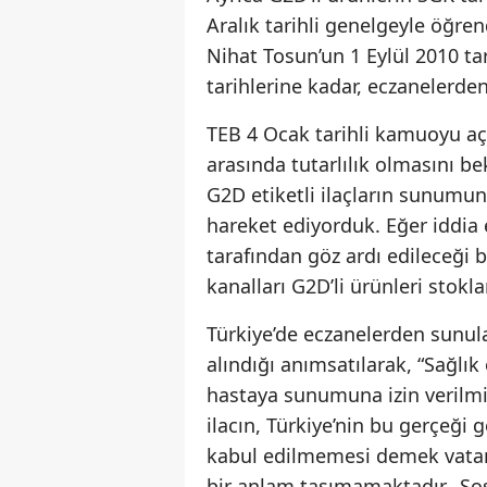
Aralık tarihli genelgeyle öğren
Nihat Tosun’un 1 Eylül 2010 tar
tarihlerine kadar, eczanelerden
TEB 4 Ocak tarihli kamuoyu aç
arasında tutarlılık olmasını be
G2D etiketli ilaçların sunumu
hareket ediyorduk. Eğer iddia 
tarafından göz ardı edileceği 
kanalları G2D’li ürünleri stok
Türkiye’de eczanelerden sunula
alındığı anımsatılarak, “Sağlık
hastaya sunumuna izin verilmiş
ilacın, Türkiye’nin bu gerçeğ
kabul edilmemesi demek vatan
bir anlam taşımamaktadır. Sos