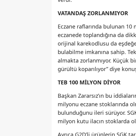
VATANDAŞ ZORLANMIYOR
Eczane raflarında bulunan 10 m
eczanede toplandığına da dikka
orijinal karekodlusu da eşdeğ
bulabilme imkanına sahip. Tek b
almakta zorlanmıyor. Küçük bir 
gürültü koparılıyor” diye konu
TEB 100 MİLYON DİYOR
Başkan Zararsız’ın bu iddiaların
milyonu eczane stoklarında olm
bulunduğunu ileri sürüyor. SGK’
milyon kutu ilacın stoklarda 
Ayrıca G2D’li ürünlerin SGK ta