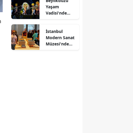
Beylikdüzü
Yaşam
Vadisi'nde
Kültürlerin
n
Dansı
İstanbul
Modern Sanat
Müzesi'nde
Kağıtlar
Sanata
Dönüşüyor