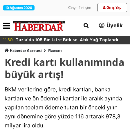
Giriş Yap
Künye
İletişim
10 Ağustos 2026
Üyelik
14:30
Tuzla'da 105 Bin Litre Bitkisel Atık Yağ Toplandı
Haberdar Gazetesi
Ekonomi
Kredi kartı kullanımında
büyük artış!
BKM verilerine göre, kredi kartları, banka
kartları ve ön ödemeli kartlar ile aralık ayında
yapılan toplam ödeme tutarı bir önceki yılın
aynı dönemine göre yüzde 116 artarak 978,3
milyar lira oldu.