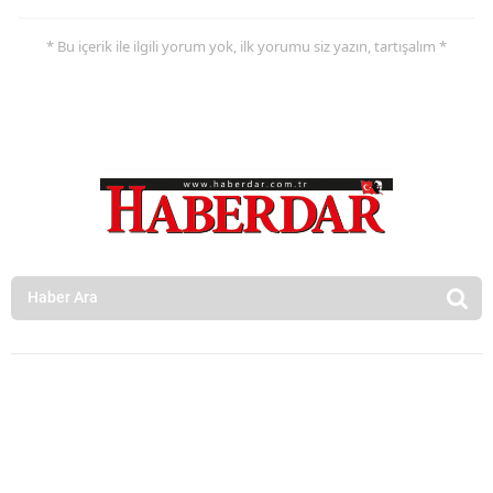
* Bu içerik ile ilgili yorum yok, ilk yorumu siz yazın, tartışalım *