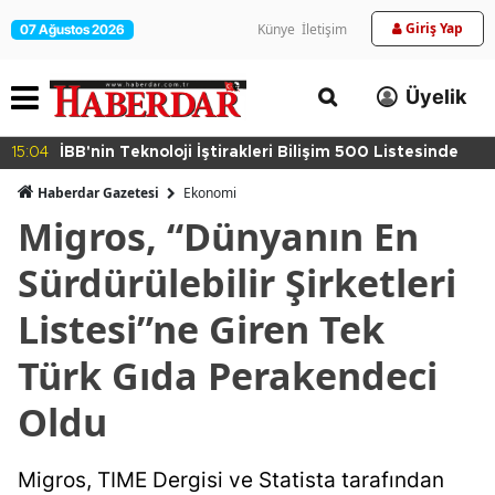
Giriş Yap
Künye
İletişim
07 Ağustos 2026
Üyelik
15:04
İBB'nin Teknoloji İştirakleri Bilişim 500 Listesinde
Haberdar Gazetesi
Ekonomi
Migros, “Dünyanın En
Sürdürülebilir Şirketleri
Listesi”ne Giren Tek
Türk Gıda Perakendeci
Oldu
Migros, TIME Dergisi ve Statista tarafından