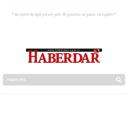
* Bu içerik ile ilgili yorum yok, ilk yorumu siz yazın, tartışalım *