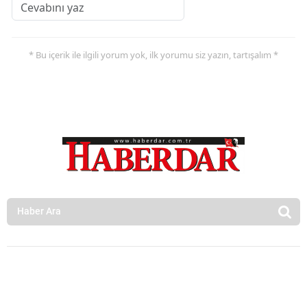
* Bu içerik ile ilgili yorum yok, ilk yorumu siz yazın, tartışalım *