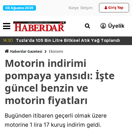
Giriş Yap
Künye
İletişim
08 Ağustos 2026
Üyelik
14:30
Tuzla'da 105 Bin Litre Bitkisel Atık Yağ Toplandı
Haberdar Gazetesi
Ekonomi
Motorin indirimi
pompaya yansıdı: İşte
güncel benzin ve
motorin fiyatları
Bugünden itibaren geçerli olmak üzere
motorine 1 lira 17 kuruş indirim geldi.