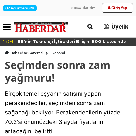
Giriş Yap
Künye
İletişim
07 Ağustos 2026
Üyelik
15:04
İBB'nin Teknoloji İştirakleri Bilişim 500 Listesinde
Haberdar Gazetesi
Ekonomi
Seçimden sonra zam
yağmuru!
Birçok temel eşyanın satışını yapan
perakendeciler, seçimden sonra zam
sağanağı bekliyor. Perakendecilerin yüzde
70.2’si önümüzdeki 3 ayda fiyatların
artacağını belirtti