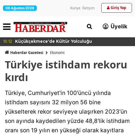
Giriş Yap
Künye
İletişim
06 Ağustos 2026
Üyelik
16:12
Küçükçekmece'de Kültür Yolculuğu
Haberdar Gazetesi
Ekonomi
Türkiye istihdam rekoru
kırdı
Türkiye, Cumhuriyet'in 100'üncü yılında
istihdam sayısını 32 milyon 56 bine
yükselterek rekor seviyeye ulaşırken 2023'ün
son ayında kaydedilen yüzde 48,8'lik istihdam
oranı son 19 yılın en yükseği olarak kayıtlara