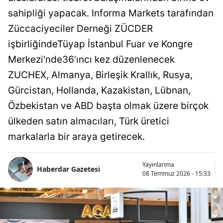
sahipliği yapacak. Informa Markets tarafından
Züccaciyeciler Derneği ZÜCDER
işbirliğindeTüyap İstanbul Fuar ve Kongre
Merkezi'nde36’ıncı kez düzenlenecek
ZUCHEX, Almanya, Birleşik Krallık, Rusya,
Gürcistan, Hollanda, Kazakistan, Lübnan,
Özbekistan ve ABD başta olmak üzere birçok
ülkeden satın almacıları, Türk üretici
markalarla bir araya getirecek.
Yayınlanma
Haberdar Gazetesi
08 Temmuz 2026 - 15:33