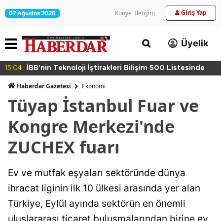
Giriş Yap
Künye
İletişim
07 Ağustos 2026
Üyelik
15:04
İBB'nin Teknoloji İştirakleri Bilişim 500 Listesinde
Haberdar Gazetesi
Ekonomi
Tüyap İstanbul Fuar ve
Kongre Merkezi'nde
ZUCHEX fuarı
Ev ve mutfak eşyaları sektöründe dünya
ihracat liginin ilk 10 ülkesi arasında yer alan
Türkiye, Eylül ayında sektörün en önemli
uluslararası ticaret buluşmalarından birine ev