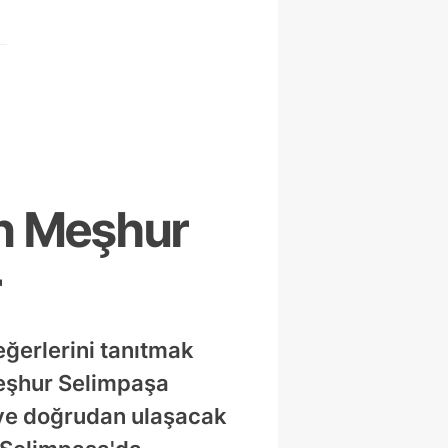
n Meşhur
r
eğerlerini tanıtmak
meşhur Selimpaşa
ciye doğrudan ulaşacak