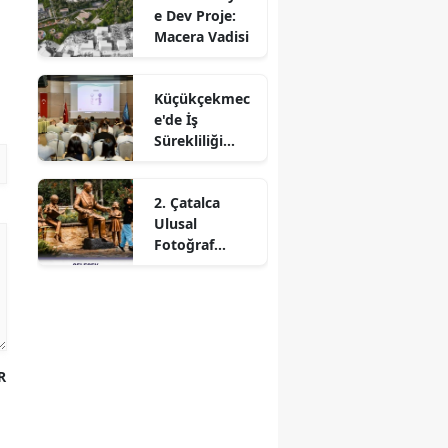
e Dev Proje:
Macera Vadisi
Küçükçekmec
e'de İş
Sürekliliği
Yönetim
Sistemi
2. Çatalca
Eğitimi
Ulusal
Fotoğraf
Yarışması
Sonuçlandı
R