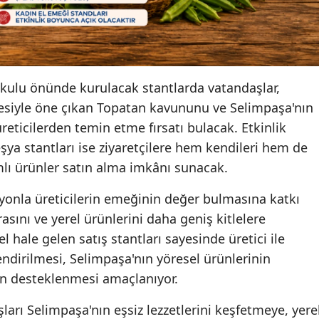
kulu önünde kurulacak stantlarda vatandaşlar,
esiyle öne çıkan Topatan kavununu ve Selimpaşa'nın
ticilerden temin etme fırsatı bulacak. Etkinlik
şya stantları ise ziyaretçilere hem kendileri hem de
amlı ürünler satın alma imkânı sunacak.
asyonla üreticilerin emeğinin değer bulmasına katkı
asını ve yerel ürünlerini daha geniş kitlelere
l hale gelen satış stantları sayesinde üretici ile
endirilmesi, Selimpaşa'nın yöresel ürünlerinin
in desteklenmesi amaçlanıyor.
şları Selimpaşa'nın eşsiz lezzetlerini keşfetmeye, yere