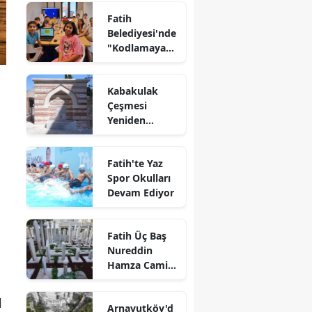
Fatih
Belediyesi'nde
"Kodlamaya
Yolculuk"
Atölyesi
Kabakulak
Çeşmesi
Yeniden
Suyuna
Kavuştu
Fatih'te Yaz
Spor Okulları
Devam Ediyor
Fatih Üç Baş
Nureddin
Hamza Camii
Haziresi
Restore Edildi
l
Arnavutköy'd