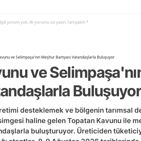
 ilgili yorum yok, ilk yorumu siz yazın, tartışalım *
avunu ve Selimpaşa'nın Meşhur Bamyası Vatandaşlarla Buluşuyor
unu ve Selimpaşa'nı
andaşlarla Buluşuyo
 üretimi desteklemek ve bölgenin tarımsal d
simgesi haline gelen Topatan Kavunu ile 
ndaşlarla buluşturuyor. Üreticiden tüketi