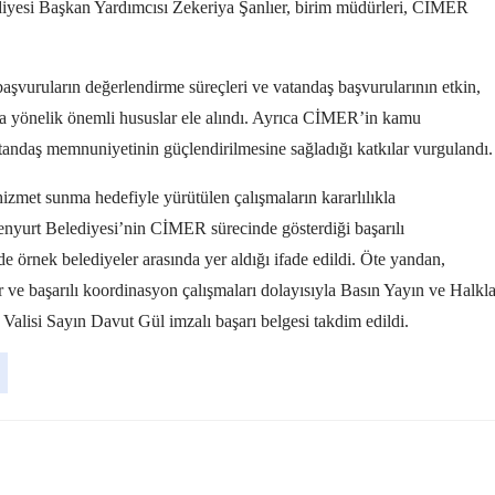
ediyesi Başkan Yardımcısı Zekeriya Şanlıer, birim müdürleri, CİMER
şvuruların değerlendirme süreçleri ve vatandaş başvurularının etkin,
ına yönelik önemli hususlar ele alındı. Ayrıca CİMER’in kamu
vatandaş memnuniyetinin güçlendirilmesine sağladığı katkılar vurgulandı.
i hizmet sunma hedefiyle yürütülen çalışmaların kararlılıkla
Esenyurt Belediyesi’nin CİMER sürecinde gösterdiği başarılı
e örnek belediyeler arasında yer aldığı ifade edildi. Öte yandan,
r ve başarılı koordinasyon çalışmaları dolayısıyla Basın Yayın ve Halkl
Valisi Sayın Davut Gül imzalı başarı belgesi takdim edildi.