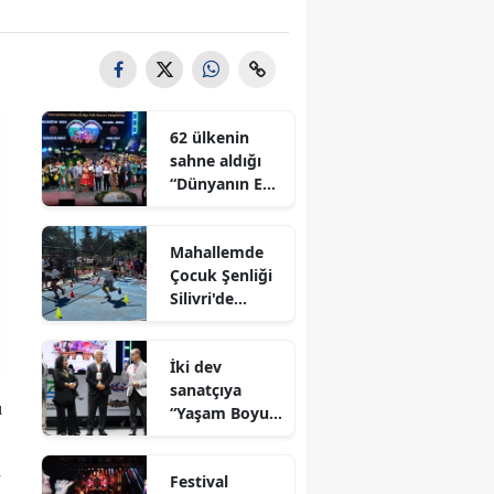
62 ülkenin
sahne aldığı
“Dünyanın En
İyi Festivali”
görkemli bir
Mahallemde
finalle sona
Çocuk Şenliği
erdi
Silivri'de
Coşkuyla
Gerçekleştirild
İki dev
i
sanatçıya
ı
“Yaşam Boyu
Onur Ödülü’’
ödülü
a
Festival