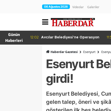
06 Ağustos 2026
Videolar
Galeriler
Günün
irakleri
12:02
Avcılar Belediyesi'ne Operasyon
11:
Haberleri
nde
Haberdar Gazetesi
Esenyurt
Esenyur
Esenyurt Bel
girdi!
Esenyurt Belediyesi, Cu
gelen talep, öneri ve şik
gösterilen ilk beş belediy