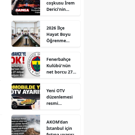
coşkusu İrem
Derici’nin
şarkılarıyla
zirveye taşındı
2026 İlçe
Hayat Boyu
Öğrenme
Komisyonu
Toplantısı
Fenerbahçe
Gerçekleştirild
Kulübü'nün
i
net borcu 27
milyar 961
a
milyon lira
Yeni OTV
düzenlemesi
resmi
gazetede
yayınlandı
AKOM’dan
İstanbul için
fırtına uyarısı