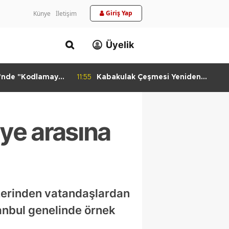
Giriş Yap
Künye
İletişim
Üyelik
i'nde "Kodlamaya
11:55
Kabakulak Çeşmesi Yeniden
si
Suyuna Kavuştu
iye arasına
zerinden vatandaşlardan
tanbul genelinde örnek