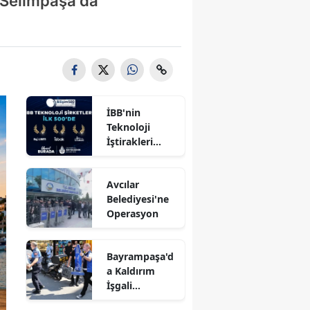
e Selimpaşa'da
İBB'nin
Teknoloji
İştirakleri
Bilişim 500
Listesinde
Avcılar
Belediyesi'ne
Operasyon
Bayrampaşa'd
a Kaldırım
İşgali
Denetimi