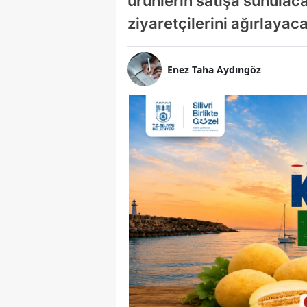
ürünlerin satışa sunulac
ziyaretçilerini ağırlayac
Enez Taha Aydıngöz