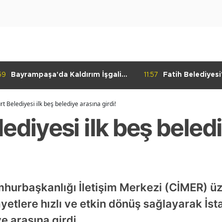
59
Bayrampaşa'da Kaldırım İşgali
11:57
Fatih Belediyes
Denetimi
Yolculuk" Atölye
t Belediyesi ilk beş belediye arasına girdi!
ediyesi ilk beş beled
mhurbaşkanlığı İletişim Merkezi (CİMER) ü
âyetlere hızlı ve etkin dönüş sağlayarak İs
e arasına girdi.