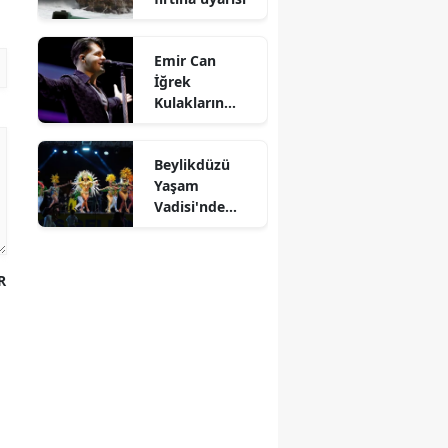
Emir Can
İğrek
Kulakların
Pasını Sildi
Beylikdüzü
Yaşam
Vadisi'nde
Kültürlerin
Dansı
R