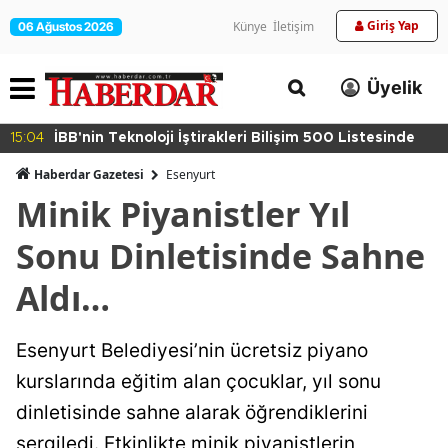
Giriş Yap
Künye
İletişim
06 Ağustos 2026
Üyelik
15:04
İBB'nin Teknoloji İştirakleri Bilişim 500 Listesinde
Haberdar Gazetesi
Esenyurt
Minik Piyanistler Yıl
Sonu Dinletisinde Sahne
Aldı…
Esenyurt Belediyesi’nin ücretsiz piyano
kurslarında eğitim alan çocuklar, yıl sonu
dinletisinde sahne alarak öğrendiklerini
sergiledi. Etkinlikte minik piyanistlerin