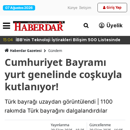
Giriş Yap
Künye
İletişim
07 Ağustos 2026
Üyelik
15:04
İBB'nin Teknoloji İştirakleri Bilişim 500 Listesinde
Haberdar Gazetesi
Gündem
Cumhuriyet Bayramı
yurt genelinde coşkuyla
kutlanıyor!
Türk bayrağı uzaydan görüntülendi | 1100
rakımda Türk bayrağını dalgalandırdılar
Yayınlanma
Güncellenme