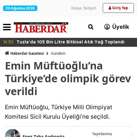
Giriş Yap
Künye
İletişim
09 Ağustos 2026
Üyelik
14:30
Tuzla'da 105 Bin Litre Bitkisel Atık Yağ Toplandı
Haberdar Gazetesi
Gündem
Emin Müftüoğlu’na
Türkiye’de olimpik görev
verildi
Emin Müftüoğlu, Türkiye Milli Olimpiyat
Komitesi Sicil Kurulu Üyeliği’ne seçildi.
Yayınlanma
Enez Taha Aydıngöz