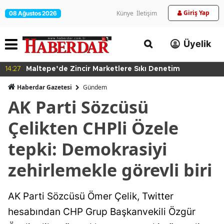
Giriş Yap
Künye
İletişim
08 Ağustos 2026
Üyelik
14:27
Maltepe’de Zincir Marketlere Sıkı Denetim
Haberdar Gazetesi
Gündem
AK Parti Sözcüsü
Çelikten CHPli Özele
tepki: Demokrasiyi
zehirlemekle görevli biri
AK Parti Sözcüsü Ömer Çelik, Twitter
hesabından CHP Grup Başkanvekili Özgür