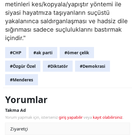
metinleri kes/kopyala/yapıştır yöntemi ile
siyasi hayatmıza taşıyanların suçüstü
yakalanınca saldırganlaşması ve hadsiz dile
sığınması sadece suçluluklarını bastırmak
içindir."
#CHP
#ak parti
#ömer çelik
#Özgür Özel
#Diktatör
#Demokrasi
#Menderes
Yorumlar
Takma Ad
Yorum yapmak için, isterseniz
giriş yapabilir
veya
kayıt olabilirsiniz
.