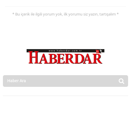
* Bu içerik ile ilgili yorum yok, ilk yorumu siz yazın, tartışalım *