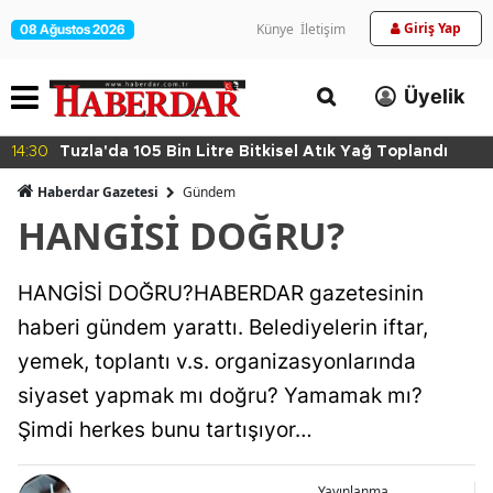
Giriş Yap
Künye
İletişim
08 Ağustos 2026
Üyelik
14:30
Tuzla'da 105 Bin Litre Bitkisel Atık Yağ Toplandı
Haberdar Gazetesi
Gündem
HANGİSİ DOĞRU?
HANGİSİ DOĞRU?HABERDAR gazetesinin
haberi gündem yarattı. Belediyelerin iftar,
yemek, toplantı v.s. organizasyonlarında
siyaset yapmak mı doğru? Yamamak mı?
Şimdi herkes bunu tartışıyor…
Yayınlanma