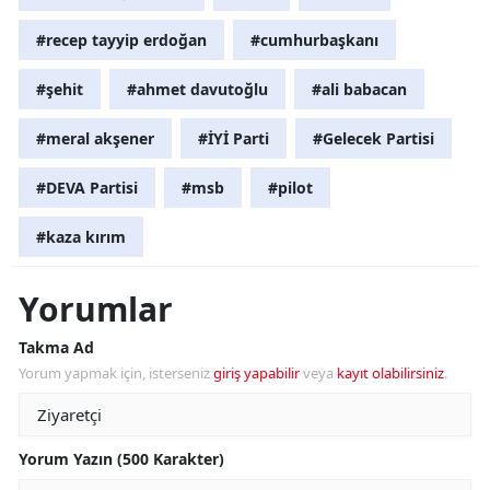
#recep tayyip erdoğan
#cumhurbaşkanı
#şehit
#ahmet davutoğlu
#ali babacan
#meral akşener
#İYİ Parti
#Gelecek Partisi
#DEVA Partisi
#msb
#pilot
#kaza kırım
Yorumlar
Takma Ad
Yorum yapmak için, isterseniz
giriş yapabilir
veya
kayıt olabilirsiniz
.
Yorum Yazın (500 Karakter)