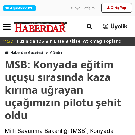
Giriş Yap
Künye
İletişim
10 Ağustos 2026
Üyelik
oplandı
14:27
Maltepe’de Zincir Marketlere Sıkı Deneti
Haberdar Gazetesi
Gündem
MSB: Konyada eğitim
uçuşu sırasında kaza
kırıma uğrayan
uçağımızın pilotu şehit
oldu
Milli Savunma Bakanlığı (MSB), Konyada