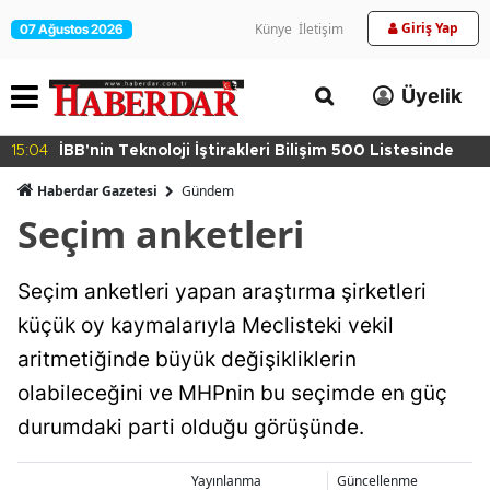
Giriş Yap
Künye
İletişim
07 Ağustos 2026
Üyelik
15:04
İBB'nin Teknoloji İştirakleri Bilişim 500 Listesinde
Haberdar Gazetesi
Gündem
Seçim anketleri
Seçim anketleri yapan araştırma şirketleri
küçük oy kaymalarıyla Meclisteki vekil
aritmetiğinde büyük değişikliklerin
olabileceğini ve MHPnin bu seçimde en güç
durumdaki parti olduğu görüşünde.
Yayınlanma
Güncellenme