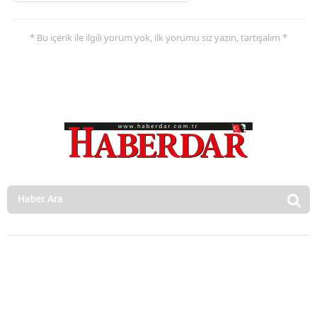
* Bu içerik ile ilgili yorum yok, ilk yorumu siz yazın, tartışalım *