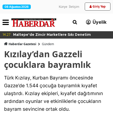
Giriş Yap
Künye
İletişim
08 Ağustos 2026
Üyelik
14:27
Maltepe’de Zincir Marketlere Sıkı Denetim
Haberdar Gazetesi
Gündem
Kızılay’dan Gazzeli
çocuklara bayramlık
Türk Kızılay, Kurban Bayramı öncesinde
Gazze’de 1.544 çocuğa bayramlık kıyafet
ulaştırdı. Kızılay ekipleri, kıyafet dağıtımının
ardından oyunlar ve etkinliklerle çocukların
bayram sevincine ortak oldu.