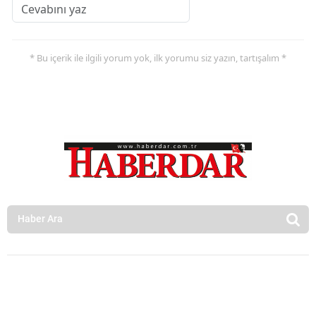
* Bu içerik ile ilgili yorum yok, ilk yorumu siz yazın, tartışalım *