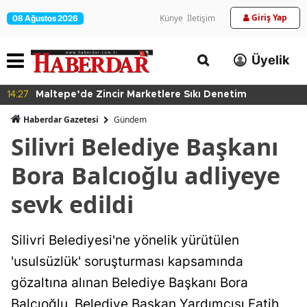
Giriş Yap
Künye
İletişim
08 Ağustos 2026
Üyelik
14:27
Maltepe’de Zincir Marketlere Sıkı Denetim
Haberdar Gazetesi
Gündem
Silivri Belediye Başkanı
Bora Balcıoğlu adliyeye
sevk edildi
Silivri Belediyesi'ne yönelik yürütülen
'usulsüzlük' soruşturması kapsamında
gözaltına alınan Belediye Başkanı Bora
Balcıoğlu, Belediye Başkan Yardımcısı Fatih