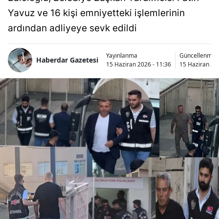
Yavuz ve 16 kişi emniyetteki işlemlerinin
ardından adliyeye sevk edildi
Yayınlanma
Güncellenme
Haberdar Gazetesi
15 Haziran 2026 - 11:36
15 Haziran 202