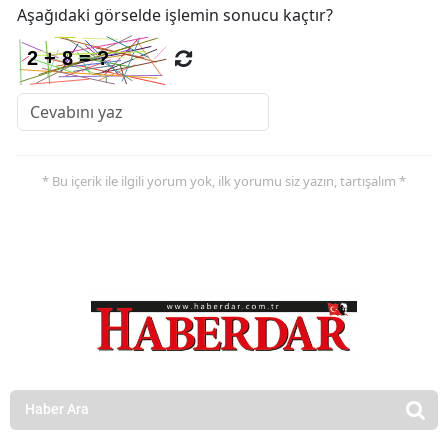
Aşağıdaki görselde işlemin sonucu kaçtır?
* Bu içerik ile ilgili yorum yok, ilk yorumu siz yazın, tartışalım *