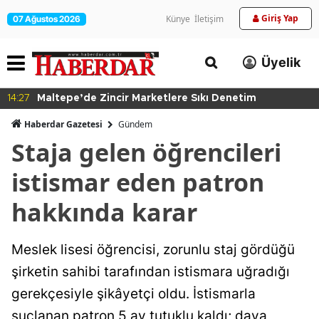
Giriş Yap
Künye
İletişim
07 Ağustos 2026
Üyelik
14:27
Maltepe’de Zincir Marketlere Sıkı Denetim
Haberdar Gazetesi
Gündem
Staja gelen öğrencileri
istismar eden patron
hakkında karar
Meslek lisesi öğrencisi, zorunlu staj gördüğü
şirketin sahibi tarafından istismara uğradığı
gerekçesiyle şikâyetçi oldu. İstismarla
suçlanan patron 5 ay tutuklu kaldı; dava