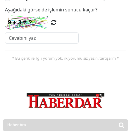
Aşağıdaki görselde işlemin sonucu kaçtır?
* Bu içerik ile ilgili yorum yok, ilk yorumu siz yazın, tartışalım *