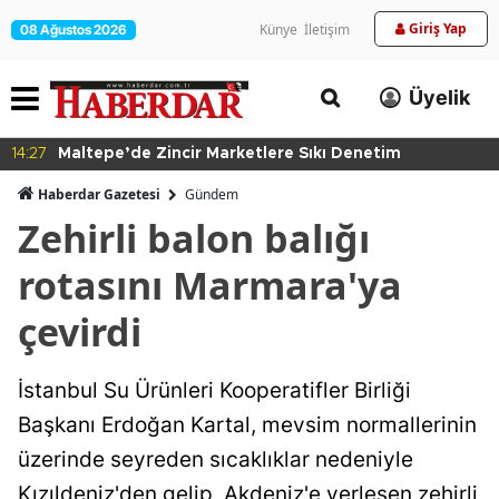
Giriş Yap
Künye
İletişim
08 Ağustos 2026
Üyelik
14:27
Maltepe’de Zincir Marketlere Sıkı Denetim
Haberdar Gazetesi
Gündem
Zehirli balon balığı
rotasını Marmara'ya
çevirdi
İstanbul Su Ürünleri Kooperatifler Birliği
Başkanı Erdoğan Kartal, mevsim normallerinin
üzerinde seyreden sıcaklıklar nedeniyle
Kızıldeniz'den gelip, Akdeniz'e yerleşen zehirli