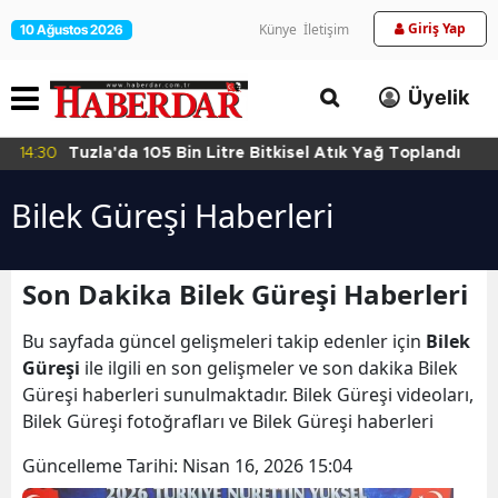
Giriş Yap
Künye
İletişim
10 Ağustos 2026
Üyelik
14:30
Tuzla'da 105 Bin Litre Bitkisel Atık Yağ Toplandı
Bilek Güreşi Haberleri
Son Dakika Bilek Güreşi Haberleri
Bu sayfada güncel gelişmeleri takip edenler için
Bilek
Güreşi
ile ilgili en son gelişmeler ve son dakika Bilek
Güreşi haberleri sunulmaktadır. Bilek Güreşi videoları,
Bilek Güreşi fotoğrafları ve Bilek Güreşi haberleri
Güncelleme Tarihi:
Nisan 16, 2026 15:04