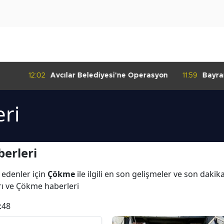
:02
Avcılar Belediyesi'ne Operasyon
11:59
Bayrampaşa'da K
Denetimi
ri
erleri
 edenler için
Çökme
ile ilgili en son gelişmeler ve son dak
rı ve Çökme haberleri
:48