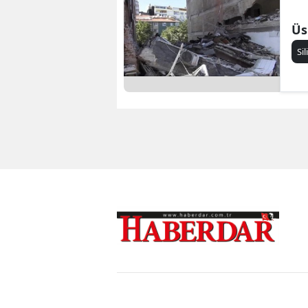
Üs
Sil