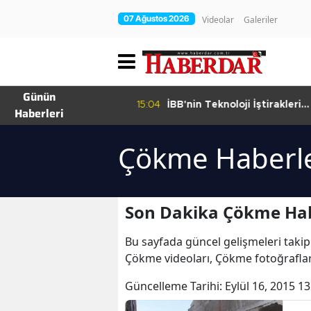
07 Ağustos 2026
Videolar
Galeriler
Günün
15:04
İBB'nin Teknoloji İştirakleri
12
Haberleri
hur Bamyası
Bilişim 500 Listesinde
şuyor
Çökme Haberle
Son Dakika Çökme Hab
Bu sayfada güncel gelişmeleri takip
Çökme videoları, Çökme fotoğrafla
Güncelleme Tarihi:
Eylül 16, 2015 13