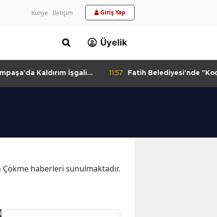
Giriş Yap
Künye
İletişim
Üyelik
aldırım İşgali
11:57
Fatih Belediyesi'nde "Kodlamaya
Yolculuk" Atölyesi
ika Çökme haberleri sunulmaktadır.