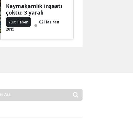
Kaymakamlık inşaatı
çöktü: 3 yaralı
Yurt Haber
02 Haziran
2015