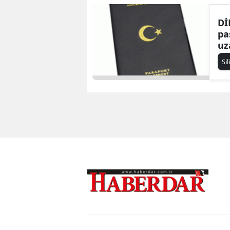
Dİ
pa
uz
Sil