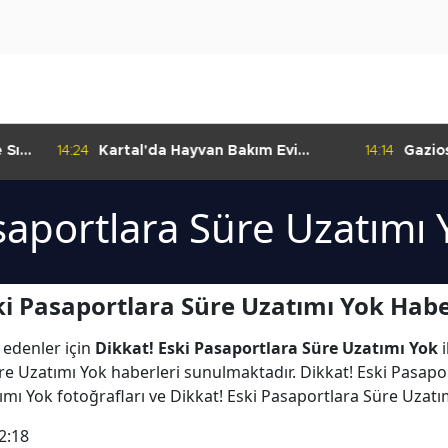
:24
Kartal'da Hayvan Bakım Evi
14:14
Gaziosmanpaşa
Çalışmaları Başladı
Kulübü'nden Gur
asaportlara Süre Uzatımı 
ki Pasaportlara Süre Uzatımı Yok Habe
 edenler için
Dikkat! Eski Pasaportlara Süre Uzatımı Yok
i
re Uzatımı Yok haberleri sunulmaktadır. Dikkat! Eski Pasapor
ımı Yok fotoğrafları ve Dikkat! Eski Pasaportlara Süre Uzatı
2:18