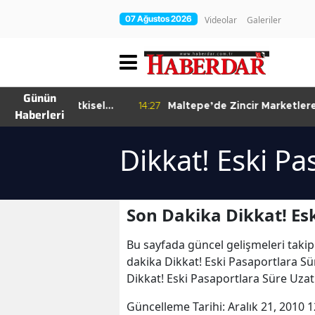
07 Ağustos 2026
Videolar
Galeriler
Günün
re Bitkisel
14:27
Maltepe’de Zincir Marketlere Sıkı
14
Haberleri
Denetim
Dikkat! Eski P
Son Dakika Dikkat! Es
Bu sayfada güncel gelişmeleri takip
dakika Dikkat! Eski Pasaportlara Sü
Dikkat! Eski Pasaportlara Süre Uzat
Güncelleme Tarihi:
Aralık 21, 2010 1