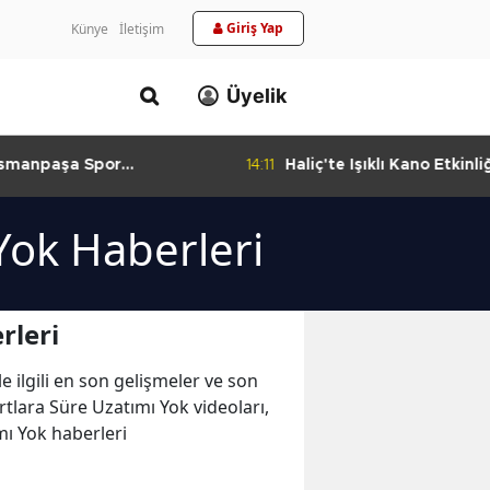
Giriş Yap
Künye
İletişim
Üyelik
 Spor
14:11
Haliç'te Işıklı Kano Etkinliği İlgi
urlandıran Başarı
Görüyor
Yok Haberleri
rleri
le ilgili en son gelişmeler ve son
tlara Süre Uzatımı Yok videoları,
mı Yok haberleri