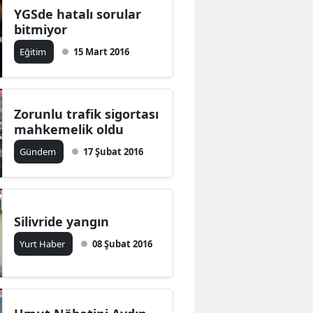
YGSde hatalı sorular
bitmiyor
Eğitim
15 Mart 2016
Zorunlu trafik sigortası
mahkemelik oldu
Gündem
17 Şubat 2016
Silivride yangın
Yurt Haber
08 Şubat 2016