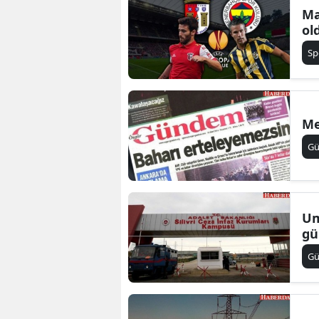
Ma
ol
Sp
Me
G
Um
gü
G