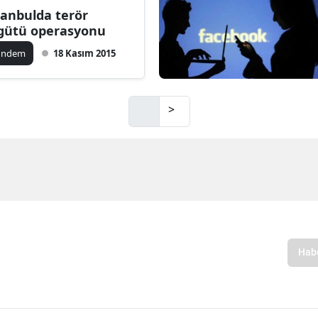
tanbulda terör
gütü operasyonu
ündem
18 Kasım 2015
>