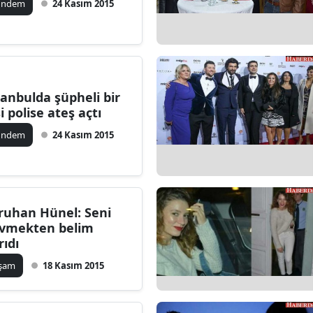
ündem
24 Kasım 2015
tanbulda şüpheli bir
şi polise ateş açtı
ündem
24 Kasım 2015
ruhan Hünel: Seni
vmekten belim
rıdı
aşam
18 Kasım 2015