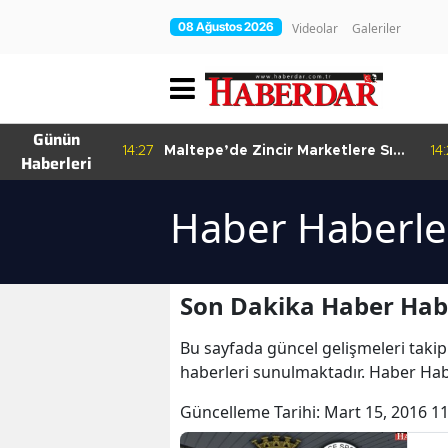
08 Ağustos 2026
Videolar
Galeriler
Günün
re Bitkisel
14:27
Maltepe’de Zincir Marketlere Sıkı
14
Haberleri
Denetim
Haber Haberler
Son Dakika Haber Habe
Bu sayfada güncel gelişmeleri takip
haberleri sunulmaktadır. Haber Habe
Güncelleme Tarihi:
Mart 15, 2016 11