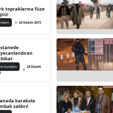
rk topraklarına füze
ştü!
ündem
24 Kasım 2015
stanede
yecanlandıran
tbikat
rel Gündem
24 Kasım
5
anada karakola
mbalı saldırı!