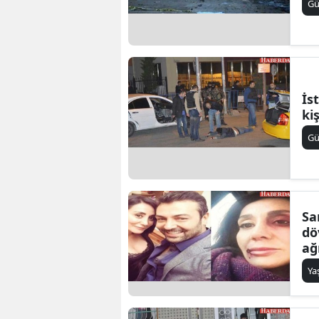
G
İs
ki
G
Sa
dö
ağ
Y