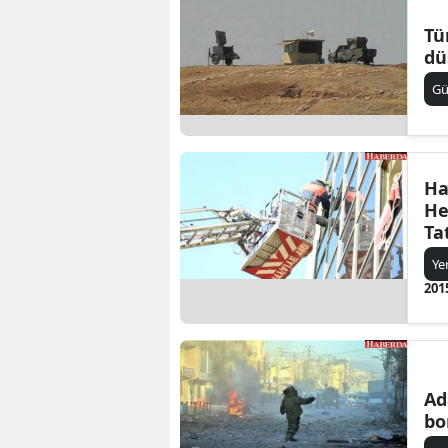
Tü
dü
G
Ha
He
Ta
Ye
201
Ad
bo