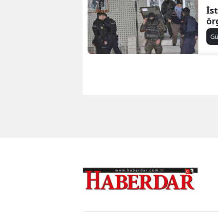
İs
ör
G