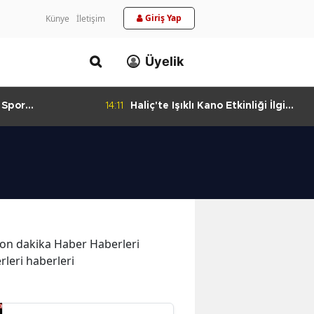
Giriş Yap
Künye
İletişim
Üyelik
 Spor
14:11
Haliç'te Işıklı Kano Etkinliği İlgi
urlandıran Başarı
Görüyor
e son dakika Haber Haberleri
rleri haberleri