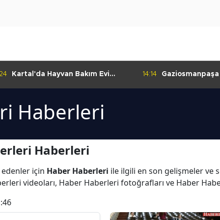
:24
Kartal'da Hayvan Bakım Evi
14:14
Gaziosmanpaşa
Çalışmaları Başladı
Kulübü'nden Gur
i Haberleri
rleri Haberleri
 edenler için
Haber Haberleri
ile ilgili en son gelişmeler v
rleri videoları, Haber Haberleri fotoğrafları ve Haber Habe
:46