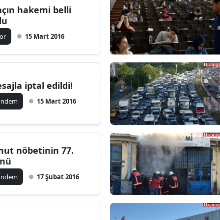
çın hakemi belli
du
or
15 Mart 2016
sajla iptal edildi!
ündem
15 Mart 2016
ut nöbetinin 77.
nü
ündem
17 Şubat 2016