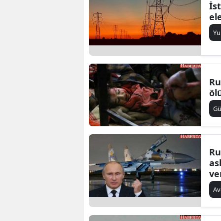
İs
el
Yu
Ru
öl
G
Ru
as
ve
Av