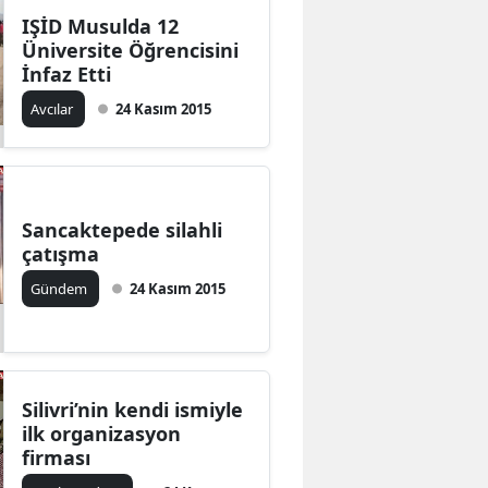
IŞİD Musulda 12
Üniversite Öğrencisini
İnfaz Etti
Avcılar
24 Kasım 2015
Sancaktepede silahli
çatışma
Gündem
24 Kasım 2015
Silivri’nin kendi ismiyle
ilk organizasyon
firması