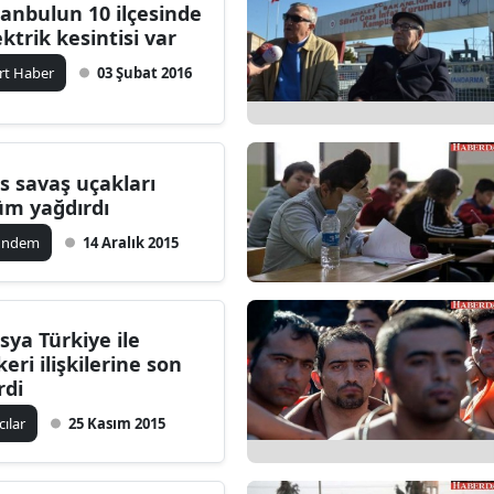
tanbulun 10 ilçesinde
ektrik kesintisi var
rt Haber
03 Şubat 2016
s savaş uçakları
üm yağdırdı
ündem
14 Aralık 2015
sya Türkiye ile
keri ilişkilerine son
rdi
cılar
25 Kasım 2015