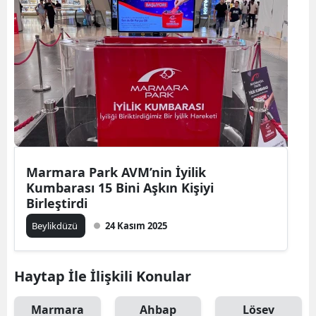
Marmara Park AVM’nin İyilik
Kumbarası 15 Bini Aşkın Kişiyi
Birleştirdi
Beylikdüzü
24 Kasım 2025
Haytap İle İlişkili Konular
Marmara
Ahbap
Lösev