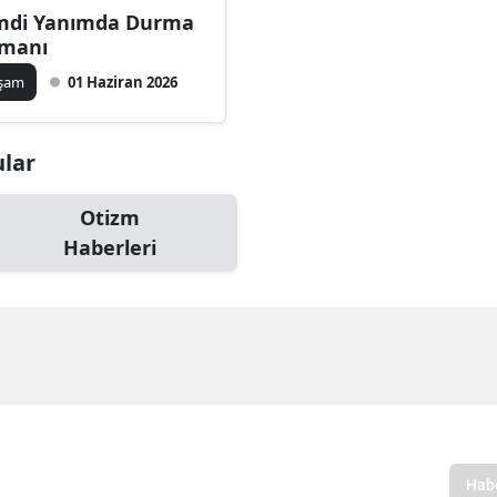
mdi Yanımda Durma
manı
aşam
01 Haziran 2026
ular
Otizm
Haberleri