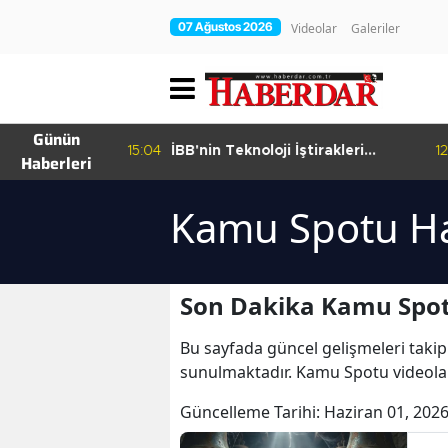
07 Ağustos 2026
Videolar
Galeriler
Günün
15:04
İBB'nin Teknoloji İştirakleri
12
Haberleri
hur Bamyası
Bilişim 500 Listesinde
şuyor
Kamu Spotu Ha
Son Dakika Kamu Spot
Bu sayfada güncel gelişmeleri takip
sunulmaktadır. Kamu Spotu videola
Güncelleme Tarihi:
Haziran 01, 2026