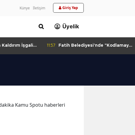
Giriş Yap
Künye
İletişim
Üyelik
aldırım İşgali
11:57
Fatih Belediyesi'nde "Kodlamaya
Yolculuk" Atölyesi
n dakika Kamu Spotu haberleri