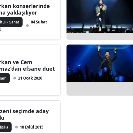
rkan konserlerinde
na yaklaşılıyor
ltür - Sanat
04 Şubat
6
rkan ve Cem
lmaz’dan efsane düet
aşam
21 Ocak 2026
zeni seçimde aday
du
litika
18 Eylül 2015