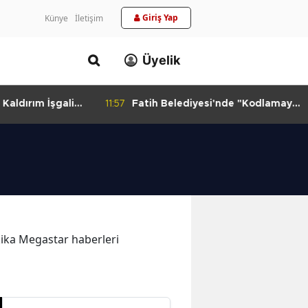
Giriş Yap
Künye
İletişim
Üyelik
aldırım İşgali
11:57
Fatih Belediyesi'nde "Kodlamaya
Yolculuk" Atölyesi
akika Megastar haberleri