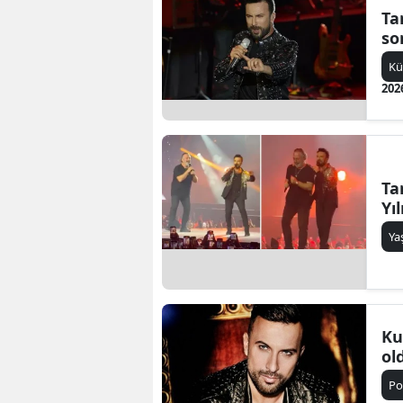
Ta
so
Kü
202
Ta
Yı
Y
Ku
ol
Po