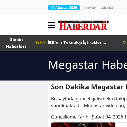
07 Ağustos 2026
Videolar
Galeriler
Günün
15:04
İBB'nin Teknoloji İştirakleri
12
Haberleri
hur Bamyası
Bilişim 500 Listesinde
şuyor
Megastar Habe
Son Dakika Megastar 
Bu sayfada güncel gelişmeleri takip
sunulmaktadır. Megastar videoları,
Güncelleme Tarihi:
Şubat 04, 2026 1