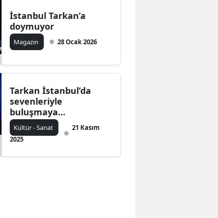
İstanbul Tarkan’a
doymuyor
Magazin
28 Ocak 2026
Tarkan İstanbul’da
sevenleriyle
buluşmaya
hazırlanıyor özlem
Kültür - Sanat
21 Kasım
bitiyor….
2025