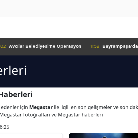
:02
Avcılar Belediyesi'ne Operasyon
11:59
Bayrampaşa'da K
Denetimi
rleri
Haberleri
 edenler için
Megastar
ile ilgili en son gelişmeler ve son d
 Megastar fotoğrafları ve Megastar haberleri
6:25