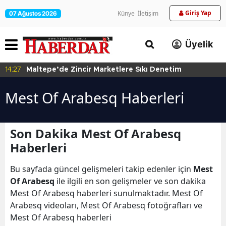
Giriş Yap
Künye
İletişim
07 Ağustos 2026
Üyelik
14:27
Maltepe’de Zincir Marketlere Sıkı Denetim
Mest Of Arabesq Haberleri
Son Dakika Mest Of Arabesq
Haberleri
Bu sayfada güncel gelişmeleri takip edenler için
Mest
Of Arabesq
ile ilgili en son gelişmeler ve son dakika
Mest Of Arabesq haberleri sunulmaktadır. Mest Of
Arabesq videoları, Mest Of Arabesq fotoğrafları ve
Mest Of Arabesq haberleri