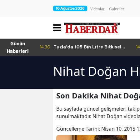
10 Ağustos 2026
Videolar
Galeriler
Günün
’a Sanat
14:30
Tuzla'da 105 Bin Litre Bitkisel
14
Haberleri
Atık Yağ Toplandı
Nihat Doğan H
Son Dakika Nihat Doğ
Bu sayfada güncel gelişmeleri takip
sunulmaktadır. Nihat Doğan videola
Güncelleme Tarihi:
Nisan 10, 2015 1