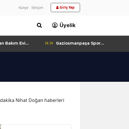
Giriş Yap
Künye
İletişim
Üyelik
n Bakım Evi
14:14
Gaziosmanpaşa Spor
ladı
Kulübü'nden Gururlandıran Başarı
on dakika Nihat Doğan haberleri