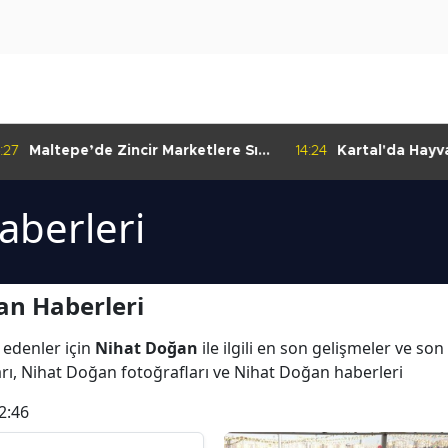
:27
Maltepe’de Zincir Marketlere Sıkı
14:24
Kartal'da Hayva
Denetim
Çalışmaları Baş
aberleri
an Haberleri
 edenler için
Nihat Doğan
ile ilgili en son gelişmeler ve s
rı, Nihat Doğan fotoğrafları ve Nihat Doğan haberleri
2:46