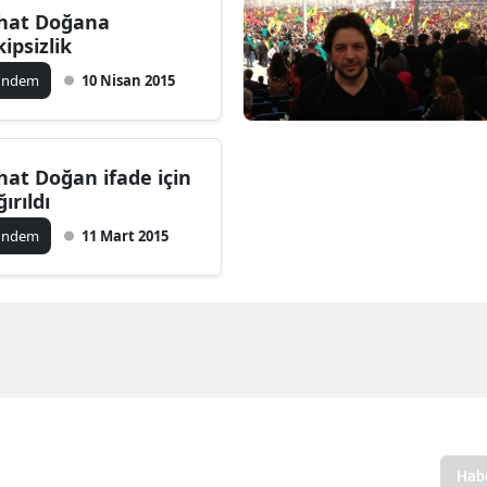
hat Doğana
kipsizlik
ündem
10 Nisan 2015
hat Doğan ifade için
ırıldı
ündem
11 Mart 2015