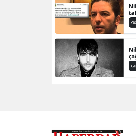
Ni
ta
G
Ni
çağ
G