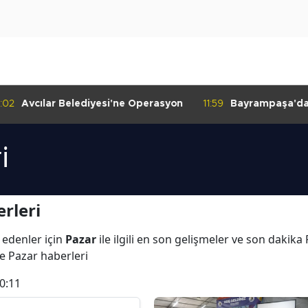
:02
Avcılar Belediyesi'ne Operasyon
11:59
Bayrampaşa'da K
Denetimi
i
rleri
 edenler için
Pazar
ile ilgili en son gelişmeler ve son dakik
ve Pazar haberleri
0:11