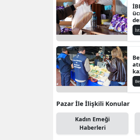
İB
üc
de
İ̇
Be
at
ka
Be
Pazar İle İlişkili Konular
Kadın Emeği
Haberleri