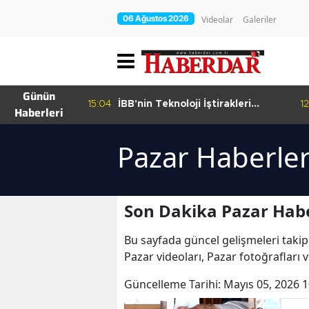
06 Ağustos 2026
Videolar
Galeriler
Günün
15:04
İBB'nin Teknoloji İştirakleri
12
Haberleri
hur Bamyası
Bilişim 500 Listesinde
şuyor
Pazar Haberler
Son Dakika Pazar Habe
Bu sayfada güncel gelişmeleri takip
Pazar videoları, Pazar fotoğrafları 
Güncelleme Tarihi:
Mayıs 05, 2026 1