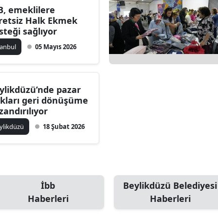
B, emeklilere
retsiz Halk Ekmek
steği sağlıyor
stanbul
05 Mayıs 2026
ylikdüzü’nde pazar
ıkları geri dönüşüme
zandırılıyor
ylikdüzü
18 Şubat 2026
İbb
Beylikdüzü Belediyesi
Haberleri
Haberleri