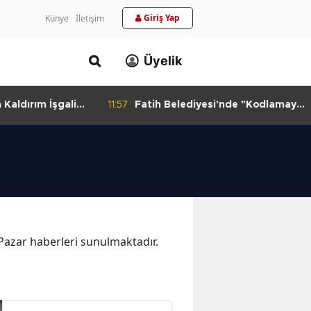
Giriş Yap
Künye
İletişim
Üyelik
aldırım İşgali
11:57
Fatih Belediyesi'nde "Kodlamaya
Yolculuk" Atölyesi
a Pazar haberleri sunulmaktadır.