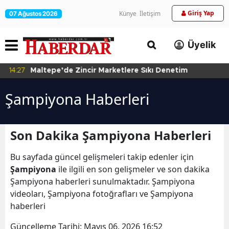
Giriş Yap
Künye
İletişim
07 Ağustos 2026
Üyelik
14:27
Maltepe’de Zincir Marketlere Sıkı Denetim
Şampiyona Haberleri
Son Dakika Şampiyona Haberleri
Bu sayfada güncel gelişmeleri takip edenler için
Şampiyona
ile ilgili en son gelişmeler ve son dakika
Şampiyona haberleri sunulmaktadır. Şampiyona
videoları, Şampiyona fotoğrafları ve Şampiyona
haberleri
Güncelleme Tarihi:
Mayıs 06, 2026 16:52