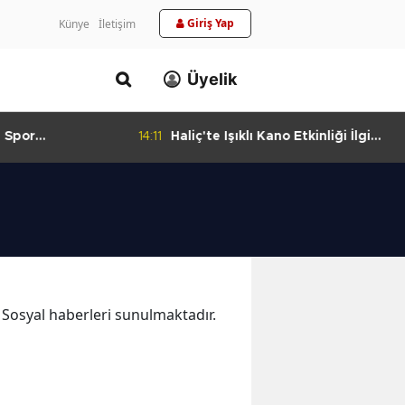
Giriş Yap
Künye
İletişim
Üyelik
 Spor
14:11
Haliç'te Işıklı Kano Etkinliği İlgi
urlandıran Başarı
Görüyor
a Sosyal haberleri sunulmaktadır.