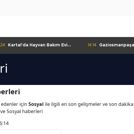
:24
Kartal'da Hayvan Bakım Evi
14:14
Gaziosmanpaşa
Çalışmaları Başladı
Kulübü'nden Gur
ri
erleri
 edenler için
Sosyal
ile ilgili en son gelişmeler ve son dakik
ı ve Sosyal haberleri
6:14