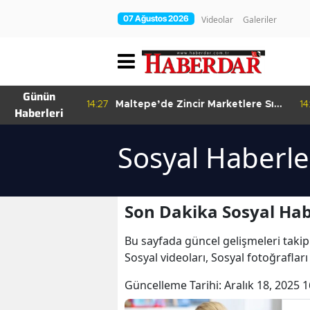
07 Ağustos 2026
Videolar
Galeriler
Günün
re Bitkisel
14:27
Maltepe’de Zincir Marketlere Sıkı
14
Haberleri
Denetim
Sosyal Haberle
Son Dakika Sosyal Hab
Bu sayfada güncel gelişmeleri takip
Sosyal videoları, Sosyal fotoğraflar
Güncelleme Tarihi:
Aralık 18, 2025 1