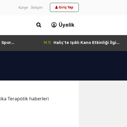
Giriş Yap
Künye
İletişim
Üyelik
 Spor
14:11
Haliç'te Işıklı Kano Etkinliği İlgi
urlandıran Başarı
Görüyor
kika Terapötik haberleri