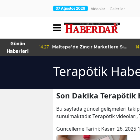
07 Ağustos 2026
Videolar
Galeriler
Günün
re Bitkisel
14:27
Maltepe’de Zincir Marketlere Sıkı
14
Haberleri
Denetim
Terapötik Habe
Son Dakika Terapötik 
Bu sayfada güncel gelişmeleri takip
sunulmaktadır. Terapötik videoları, 
Güncelleme Tarihi:
Kasım 26, 2025 