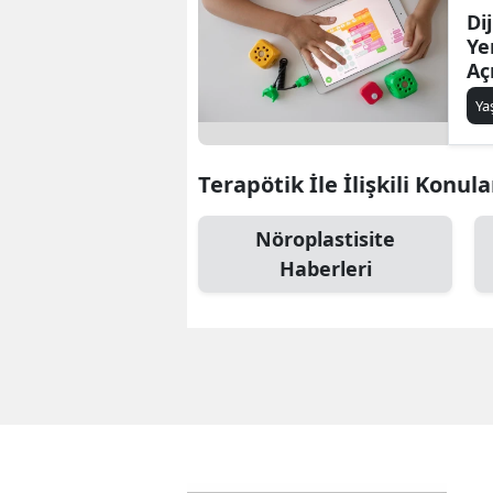
Di
Ye
Aç
Y
Terapötik İle İlişkili Konula
Nöroplastisite
Haberleri