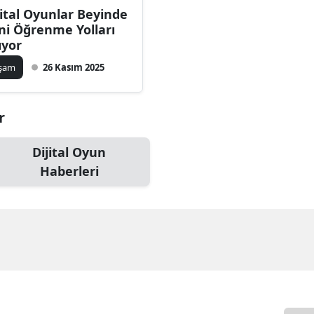
jital Oyunlar Beyinde
ni Öğrenme Yolları
ıyor
aşam
26 Kasım 2025
r
Dijital Oyun
Haberleri