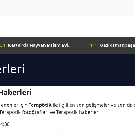
:24
Kartal'da Hayvan Bakım Evi
14:14
Gaziosmanpaşa
Çalışmaları Başladı
Kulübü'nden Gur
rleri
Haberleri
 edenler için
Terapötik
ile ilgili en son gelişmeler ve son da
Terapötik fotoğrafları ve Terapötik haberleri
14:38