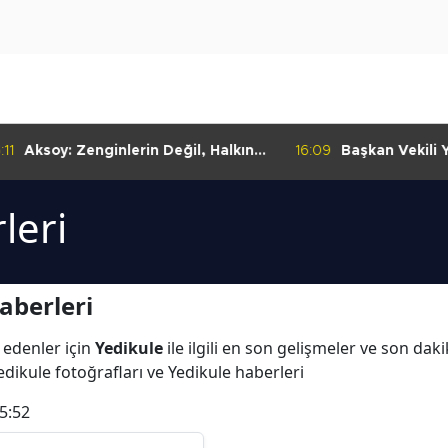
11
Aksoy: Zenginlerin Değil, Halkın
16:09
Başkan Vekili Ya
Dediği Olacak!
Dayanışma Mar
İncelemelerde 
leri
aberleri
 edenler için
Yedikule
ile ilgili en son gelişmeler ve son dak
edikule fotoğrafları ve Yedikule haberleri
5:52