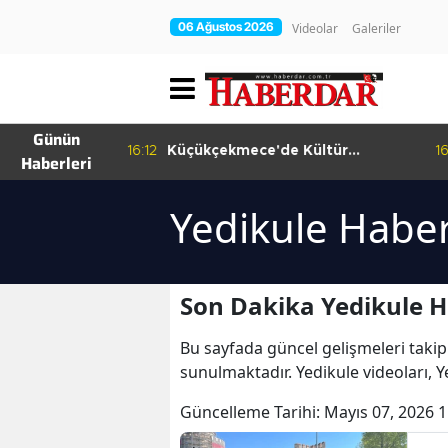
06 Ağustos 2026
Videolar
Galeriler
Günün
ema Günleri
16:12
Küçükçekmece'de Kültür
16:
Haberleri
Yolculuğu
Yedikule Haber
Son Dakika Yedikule H
Bu sayfada güncel gelişmeleri takip
sunulmaktadır. Yedikule videoları, Y
Güncelleme Tarihi:
Mayıs 07, 2026 1