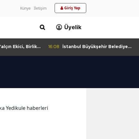
Giriş Yap
Künye
İletişim
Üyelik
lçın Ekici, Birlikte
16:08
İstanbul Büyükşehir Belediye
keti'nde
Başkan Vekili Nuri Aslan’dan
Bulundu
Silivri Belediyesine Ziyaret
ika Yedikule haberleri