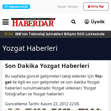
Giriş Yap
Künye
İletişim
07 Ağustos 2026
Üyelik
15:04
İBB'nin Teknoloji İştirakleri Bilişim 500 Listesinde
Yoz­gat Haberleri
Son Dakika Yoz­gat Haberleri
Bu sayfada güncel gelişmeleri takip edenler için
Yoz­
gat
ile ilgili en son gelişmeler ve son dakika Yoz­gat
haberleri sunulmaktadır. Yoz­gat videoları, Yoz­gat
fotoğrafları ve Yoz­gat haberleri
Güncelleme Tarihi:
Kasım 22, 2012 22:05