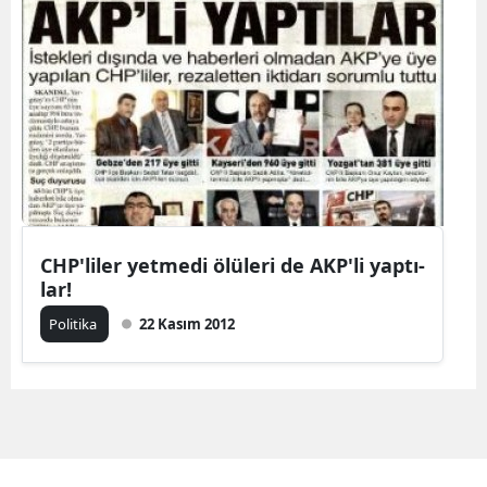
CHP'­li­ler yet­me­di ölü­le­ri de AK­P'­li yap­tı­
lar!
Politika
22 Kasım 2012