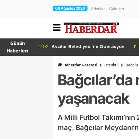
06 Ağustos 2026
Videolar
Galeriler
Günün
irakleri
12:02
Avcılar Belediyesi'ne Operasyon
11:
Haberleri
nde
Haberdar Gazetesi
İ̇stanbul
Bağcıla
Bağcılar’da
yaşanacak
A Milli Futbol Takımı’nı
maç, Bağcılar Meydanı’n