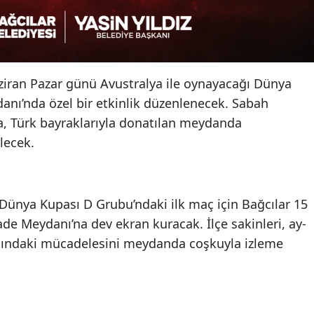
aziran Pazar günü Avustralya ile oynayacağı Dünya
anı’nda özel bir etkinlik düzenlenecek. Sabah
a, Türk bayraklarıyla donatılan meydanda
ilecek.
 Dünya Kupası D Grubu’ndaki ilk maç için Bağcılar 15
e Meydanı’na dev ekran kuracak. İlçe sakinleri, ay-
şısındaki mücadelesini meydanda coşkuyla izleme