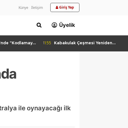
Giriş Yap
Künye
İletişim
Üyelik
i'nde "Kodlamaya
11:55
Kabakulak Çeşmesi Yeniden
si
Suyuna Kavuştu
nda
ralya ile oynayacağı ilk