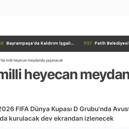
59
Bayrampaşa'da Kaldırım İşgali
11:57
Fatih Belediyes
Denetimi
Yolculuk" Atölye
r’da milli heyecan meydanda yaşanacak
 milli heyecan meyda
n 2026 FIFA Dünya Kupası D Grubu’nda Avust
da kurulacak dev ekrandan izlenecek