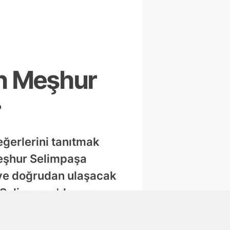
n Meşhur
r
eğerlerini tanıtmak
meşhur Selimpaşa
ciye doğrudan ulaşacak
e Selimpaşa'da