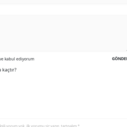
GÖNDE
e kabul ediyorum
 kaçtır?
 ilgili yorum yok, ilk yorumu siz yazın, tartışalım *