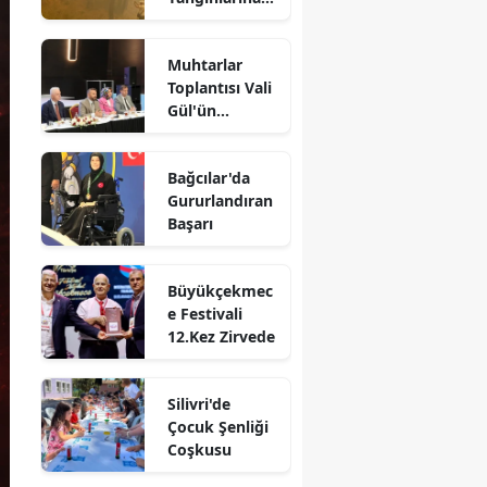
Karşı
Seferberlik
Muhtarlar
Başlatıldı
Toplantısı Vali
Gül'ün
Katılımıyla
Gerçekleşti
Bağcılar'da
Gururlandıran
Başarı
Büyükçekmec
e Festivali
12.Kez Zirvede
Silivri'de
Çocuk Şenliği
Coşkusu