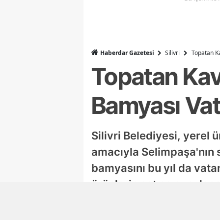
Haberdar Gazetesi
Silivri
Topatan K
Topatan Kav
Bamyası Vat
Silivri Belediyesi, yerel
amacıyla Selimpaşa'nın 
bamyasını bu yıl da vata
ürünlerin satışa sunulac
ziyaretçilerini ağırlayac