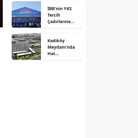
İBB'nin YKS
Tercih
Çadırlarına
Yoğun İlgi
Kadıköy
Meydanı'nda
Hat
Düzenlemesi:
13 Hat
Uzunçayır'a
Taşınıyor