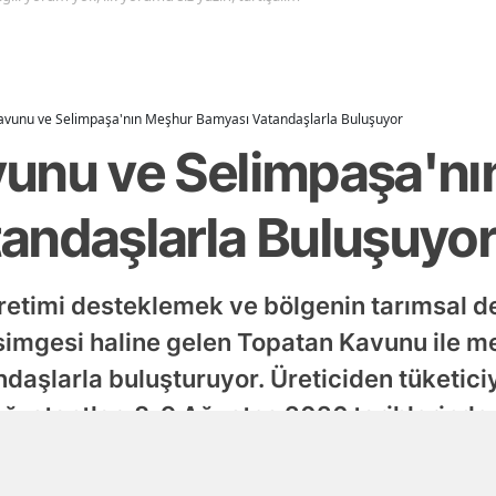
avunu ve Selimpaşa'nın Meşhur Bamyası Vatandaşlarla Buluşuyor
unu ve Selimpaşa'nı
andaşlarla Buluşuyo
 üretimi desteklemek ve bölgenin tarımsal d
simgesi haline gelen Topatan Kavunu ile 
ndaşlarla buluşturuyor. Üreticiden tüketi
ağı stantlar, 8-9 Ağustos 2026 tarihlerind
ak.