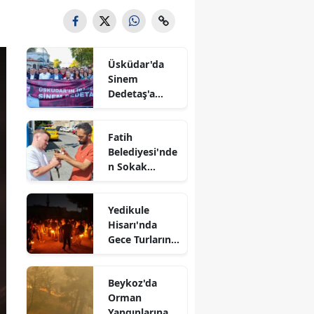
Üsküdar'da
Sinem
Dedetaş'a
Destek
Yürüyüşü
Fatih
Belediyesi'nde
n Sokak
Hayvanlarına
Koruyucu Aile
Yedikule
Modeli
Hisarı'nda
Gece Turlarına
Yoğun İlgi
Beykoz'da
Orman
Yangınlarına