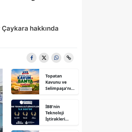
r Çaykara hakkında
Topatan
Kavunu ve
Selimpaşa'nın
Meşhur
Bamyası
İBB'nin
Vatandaşlarla
Teknoloji
Buluşuyor
İştirakleri
Bilişim 500
Listesinde