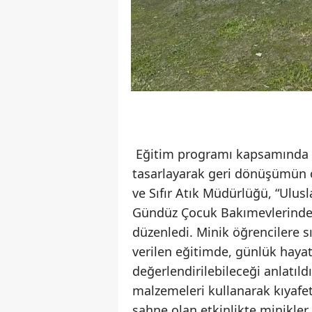
Eğitim programı kapsamında ço
tasarlayarak geri dönüşümün ö
ve Sıfır Atık Müdürlüğü, “Ulusl
Gündüz Çocuk Bakımevlerinde ç
düzenledi. Minik öğrencilere s
verilen eğitimde, günlük hayat
değerlendirilebileceği anlatıl
malzemeleri kullanarak kıyafetl
sahne olan etkinlikte minikl