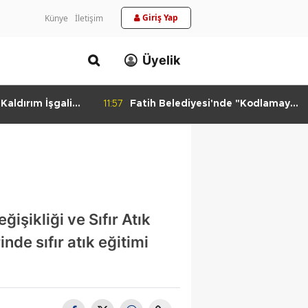
Giriş Yap
Künye
İletişim
Üyelik
aldırım İşgali
11:57
Fatih Belediyesi'nde "Kodlamaya
Yolculuk" Atölyesi
işikliği ve Sıfır Atık
e sıfır atık eğitimi