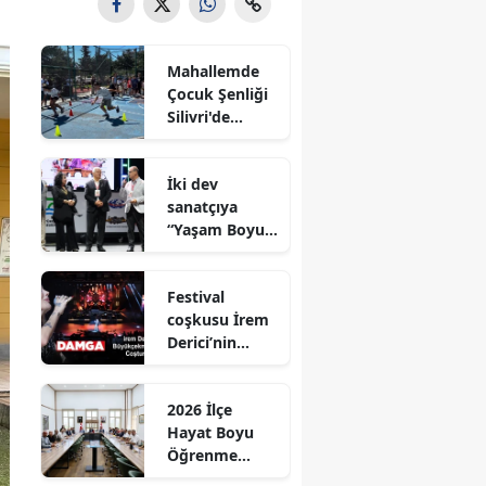
Mahallemde
Çocuk Şenliği
Silivri'de
Coşkuyla
Gerçekleştirild
İki dev
i
sanatçıya
“Yaşam Boyu
Onur Ödülü’’
ödülü
Festival
coşkusu İrem
Derici’nin
şarkılarıyla
zirveye taşındı
2026 İlçe
Hayat Boyu
Öğrenme
Komisyonu