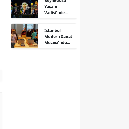
Beylikdüzü
Yaşam
Vadisi'nde
Kültürlerin
Dansı
İstanbul
Modern Sanat
Müzesi'nde
Kağıtlar
Sanata
Dönüşüyor