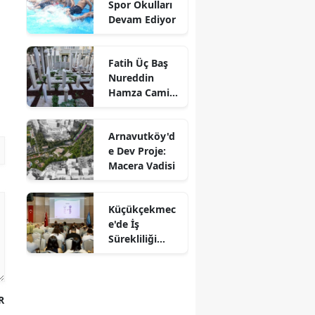
Spor Okulları
Devam Ediyor
Fatih Üç Baş
Nureddin
Hamza Camii
Haziresi
Restore Edildi
Arnavutköy'd
e Dev Proje:
Macera Vadisi
Küçükçekmec
e'de İş
Sürekliliği
Yönetim
Sistemi
Eğitimi
R