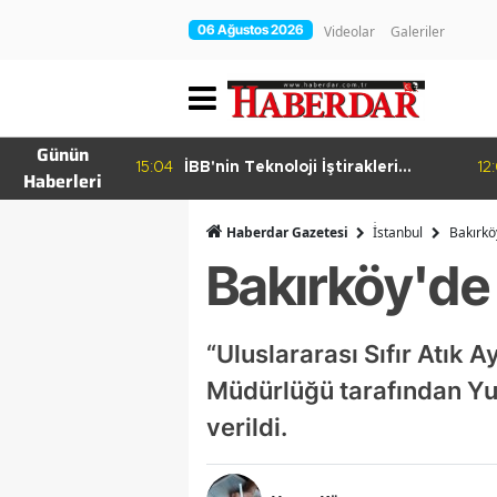
06 Ağustos 2026
Videolar
Galeriler
Günün
15:04
İBB'nin Teknoloji İştirakleri
12
Haberleri
hur Bamyası
Bilişim 500 Listesinde
şuyor
Haberdar Gazetesi
İ̇stanbul
Bakırköy
Bakırköy'de s
“Uluslararası Sıfır Atık 
Müdürlüğü tarafından Yu
verildi.