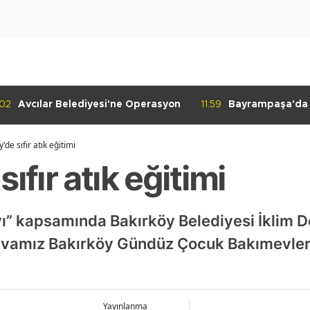
:02
Avcılar Belediyesi'ne Operasyon
11:59
Bayrampaşa'da K
Denetimi
'de sıfır atık eğitimi
ıfır atık eğitimi
Ayı” kapsamında Bakırköy Belediyesi İklim Değ
vamız Bakırköy Gündüz Çocuk Bakımevlerind
Yayınlanma