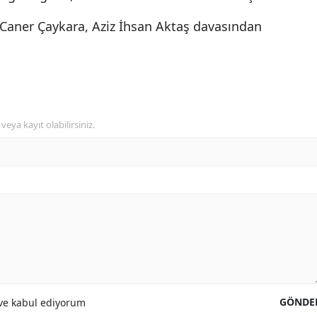
 Caner Çaykara, Aziz İhsan Aktaş davasından
veya kayıt olabilirsiniz.
GÖNDE
e kabul ediyorum