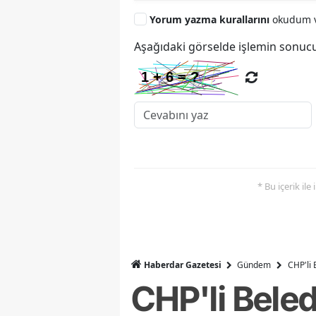
Yorum yazma kurallarını
okudum v
Aşağıdaki görselde işlemin sonucu
* Bu içerik ile
Haberdar Gazetesi
Gündem
CHP'li 
CHP'li Beled