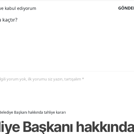
GÖNDE
e kabul ediyorum
 kaçtır?
 ilgili yorum yok, ilk yorumu siz yazın, tartışalım *
Belediye Başkanı hakkında tahliye kararı
iye Başkanı hakkında