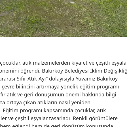
cuklar, atık malzemelerden kıyafet ve çeşitli eşyala
nemini öğrendi. Bakırköy Belediyesi İklim Değişikliğ
ararası Sıfır Atık Ayı” dolayısıyla Yuvamız Bakırköy
evre bilincini artırmaya yönelik eğitim programı
ıfır atık ve geri dönüşümün önemi hakkında bilgi
ta ortaya çıkan atıkların nasıl yeniden
dı. Eğitim programı kapsamında çocuklar, atık
er ve çeşitli eşyalar tasarladı. Renkli görüntülere
er hem eğlendi hem de geri dönüşüm konusunda