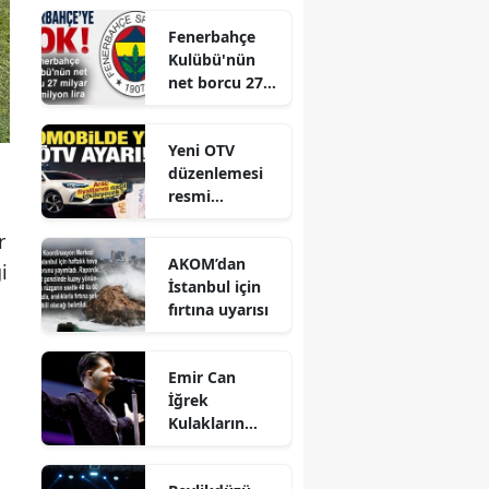
Toplantısı
Fenerbahçe
Gerçekleştirild
Kulübü'nün
i
net borcu 27
milyar 961
milyon lira
Yeni OTV
düzenlemesi
resmi
gazetede
r
yayınlandı
AKOM’dan
i
İstanbul için
fırtına uyarısı
Emir Can
İğrek
Kulakların
Pasını Sildi