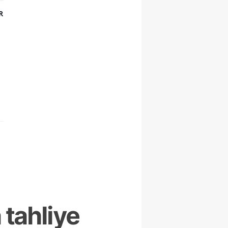
R
 tahliye