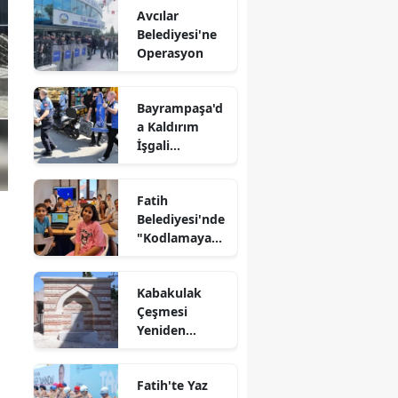
Avcılar
Belediyesi'ne
Operasyon
Bayrampaşa'd
a Kaldırım
İşgali
Denetimi
Fatih
Belediyesi'nde
"Kodlamaya
Yolculuk"
Atölyesi
Kabakulak
Çeşmesi
Yeniden
Suyuna
Kavuştu
Fatih'te Yaz