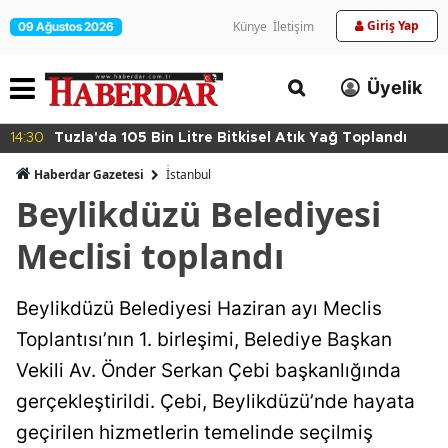
Giriş Yap
Künye
İletişim
09 Ağustos 2026
Üyelik
14:30
Tuzla'da 105 Bin Litre Bitkisel Atık Yağ Toplandı
Haberdar Gazetesi
İ̇stanbul
Beylikdüzü Belediyesi
Meclisi toplandı
Beylikdüzü Belediyesi Haziran ayı Meclis
Toplantısı’nın 1. birleşimi, Belediye Başkan
Vekili Av. Önder Serkan Çebi başkanlığında
gerçekleştirildi. Çebi, Beylikdüzü’nde hayata
geçirilen hizmetlerin temelinde seçilmiş