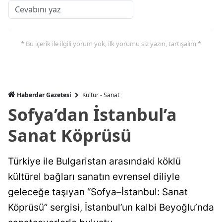
* Bu içerik ile ilgili yorum yok, ilk yorumu siz yazın, tartışalım *
Haberdar Gazetesi
Kültür - Sanat
Sofya’dan İstanbul’a
Sanat Köprüsü
Türkiye ile Bulgaristan arasındaki köklü
kültürel bağları sanatın evrensel diliyle
geleceğe taşıyan “Sofya–İstanbul: Sanat
Köprüsü” sergisi, İstanbul’un kalbi Beyoğlu’nda