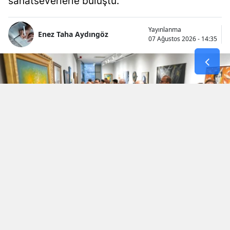
sanatseverlerle buluştu.
Yayınlanma
Enez Taha Aydıngöz
07 Ağustos 2026 - 14:35
İki komşu ülke, Türkiye ve Bulgaristan’ın