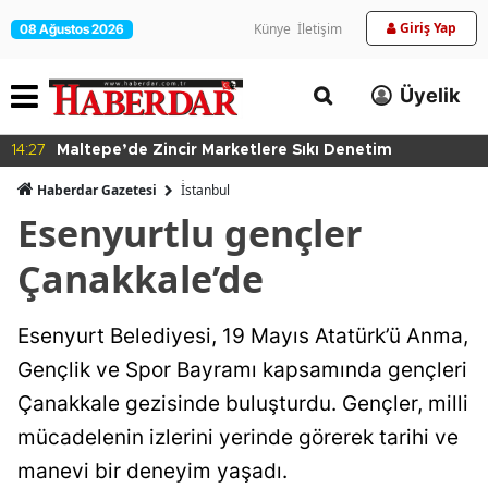
Giriş Yap
Künye
İletişim
08 Ağustos 2026
Üyelik
14:27
Maltepe’de Zincir Marketlere Sıkı Denetim
Haberdar Gazetesi
İ̇stanbul
Esenyurtlu gençler
Çanakkale’de
Esenyurt Belediyesi, 19 Mayıs Atatürk’ü Anma,
Gençlik ve Spor Bayramı kapsamında gençleri
Çanakkale gezisinde buluşturdu. Gençler, milli
mücadelenin izlerini yerinde görerek tarihi ve
manevi bir deneyim yaşadı.