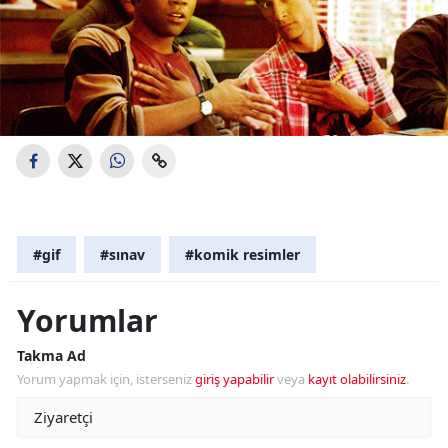
#gif
#sınav
#komik resimler
Yorumlar
Takma Ad
Yorum yapmak için, isterseniz
giriş yapabilir
veya
kayıt olabilirsiniz
.