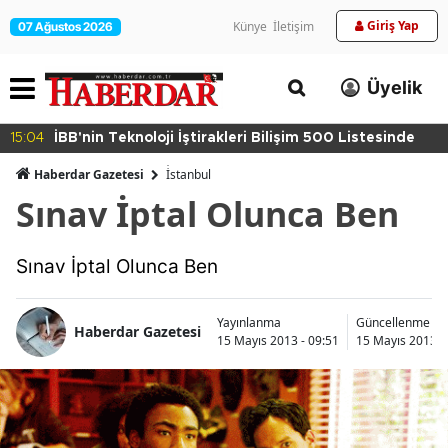
Giriş Yap
Künye
İletişim
07 Ağustos 2026
Üyelik
15:04
İBB'nin Teknoloji İştirakleri Bilişim 500 Listesinde
Haberdar Gazetesi
İ̇stanbul
Sınav İptal Olunca Ben
Sınav İptal Olunca Ben
Yayınlanma
Güncellenme
Haberdar Gazetesi
15 Mayıs 2013 - 09:51
15 Mayıs 2013 -