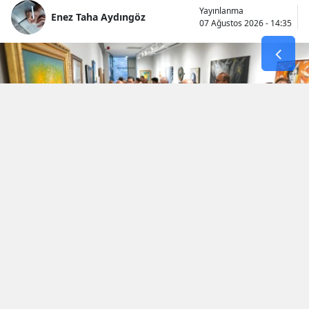
Yayınlanma
Enez Taha Aydıngöz
07 Ağustos 2026 - 14:35
İki komşu ülke, Türkiye ve Bulgaristan’ın
ortak tarihsel ve kültürel mirasını sanatla bir
araya getiren “Sofya–İstanbul: Sanat