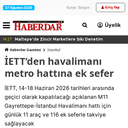
Giriş Yap
Künye
İletişim
07 Ağustos 2026
Üyelik
14:27
Maltepe’de Zincir Marketlere Sıkı Denetim
Haberdar Gazetesi
İ̇stanbul
İETT’den havalimanı
metro hattına ek sefer
İETT, 14-18 Haziran 2026 tarihleri arasında
geçici olarak kapatılacağı açıklanan M11
Gayrettepe-İstanbul Havalimanı hattı için
günlük 11 araç ve 116 ek seferle takviye
sağlayacak