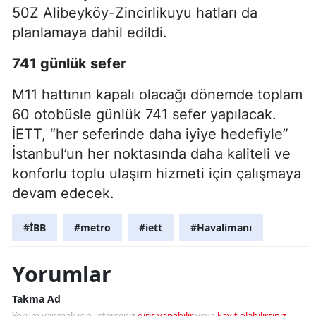
50Z Alibeyköy-Zincirlikuyu hatları da
planlamaya dahil edildi.
741 günlük sefer
M11 hattının kapalı olacağı dönemde toplam
60 otobüsle günlük 741 sefer yapılacak.
İETT, “her seferinde daha iyiye hedefiyle”
İstanbul’un her noktasında daha kaliteli ve
konforlu toplu ulaşım hizmeti için çalışmaya
devam edecek.
#İBB
#metro
#iett
#Havalimanı
Yorumlar
Takma Ad
Yorum yapmak için, isterseniz
giriş yapabilir
veya
kayıt olabilirsiniz
.