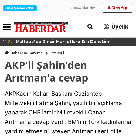
Giriş Yap
Künye
İletişim
08 Ağustos 2026
Üyelik
14:27
Maltepe’de Zincir Marketlere Sıkı Denetim
Haberdar Gazetesi
İ̇stanbul
AKP'li Şahin'den
Arıtman'a cevap
AKPKadın Kolları Başkanı Gaziantep
Milletvekili Fatma Şahin, yazılı bir açıklama
yaparak CHP İzmir Milletvekili Canan
Arıtman'a cevap verdi. BM'nin Türk kadınlarına
yardım etmesini isteyen Arıtman'ı sert dille