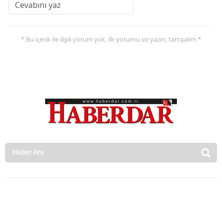
* Bu içerik ile ilgili yorum yok, ilk yorumu siz yazın, tartışalım *