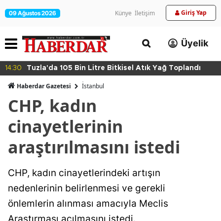
Giriş Yap
Künye
İletişim
09 Ağustos 2026
Üyelik
14:30
Tuzla'da 105 Bin Litre Bitkisel Atık Yağ Toplandı
Haberdar Gazetesi
İ̇stanbul
CHP, kadın
cinayetlerinin
araştırılmasını istedi
CHP, kadın cinayetlerindeki artışın
nedenlerinin belirlenmesi ve gerekli
önlemlerin alınması amacıyla Meclis
Araştırması açılmasını istedi.