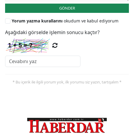
GÖNDER
Yorum yazma kurallarını
okudum ve kabul ediyorum
Aşağıdaki görselde işlemin sonucu kaçtır?
* Bu içerik ile ilgili yorum yok, ilk yorumu siz yazın, tartışalım *