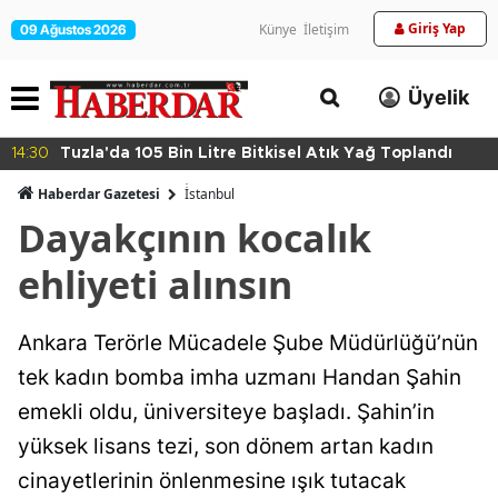
Giriş Yap
Künye
İletişim
09 Ağustos 2026
Üyelik
14:30
Tuzla'da 105 Bin Litre Bitkisel Atık Yağ Toplandı
Haberdar Gazetesi
İ̇stanbul
Dayakçının kocalık
ehliyeti alınsın
Ankara Terörle Mücadele Şube Müdürlüğü’nün
tek kadın bomba imha uzmanı Handan Şahin
emekli oldu, üniversiteye başladı. Şahin’in
yüksek lisans tezi, son dönem artan kadın
cinayetlerinin önlenmesine ışık tutacak