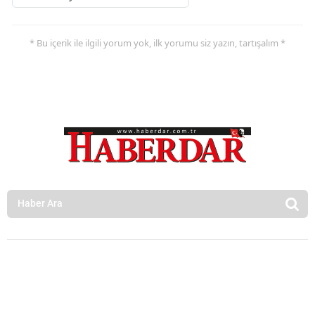
* Bu içerik ile ilgili yorum yok, ilk yorumu siz yazın, tartışalım *