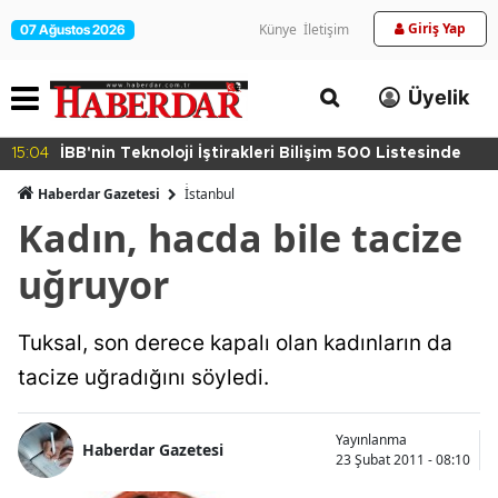
Giriş Yap
Künye
İletişim
07 Ağustos 2026
Üyelik
15:04
İBB'nin Teknoloji İştirakleri Bilişim 500 Listesinde
Haberdar Gazetesi
İ̇stanbul
Kadın, hacda bile tacize
uğruyor
Tuksal, son derece kapalı olan kadınların da
tacize uğradığını söyledi.
Yayınlanma
Haberdar Gazetesi
23 Şubat 2011 - 08:10