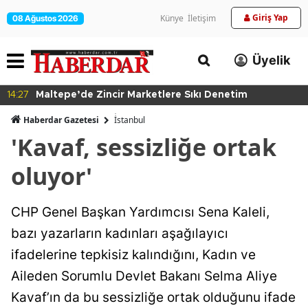
Giriş Yap
Künye
İletişim
08 Ağustos 2026
Üyelik
14:27
Maltepe’de Zincir Marketlere Sıkı Denetim
Haberdar Gazetesi
İ̇stanbul
'Kavaf, sessizliğe ortak
oluyor'
CHP Genel Başkan Yardımcısı Sena Kaleli,
bazı yazarların kadınları aşağılayıcı
ifadelerine tepkisiz kalındığını, Kadın ve
Aileden Sorumlu Devlet Bakanı Selma Aliye
Kavaf’ın da bu sessizliğe ortak olduğunu ifade