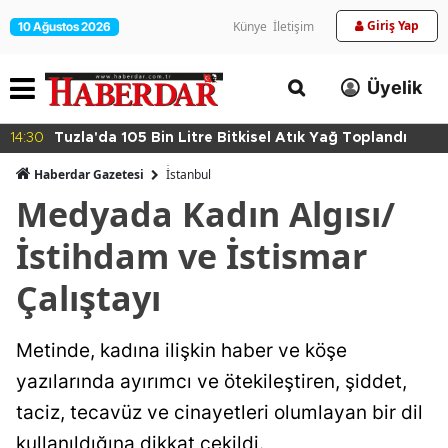
Giriş Yap
Künye
İletişim
10 Ağustos 2026
Üyelik
14:30
Tuzla'da 105 Bin Litre Bitkisel Atık Yağ Toplandı
Haberdar Gazetesi
İ̇stanbul
Medyada Kadın Algısı/
İstihdam ve İstismar
Çalıştayı
Metinde, kadına ilişkin haber ve köşe
yazılarında ayırımcı ve ötekileştiren, şiddet,
taciz, tecavüz ve cinayetleri olumlayan bir dil
kullanıldığına dikkat çekildi.