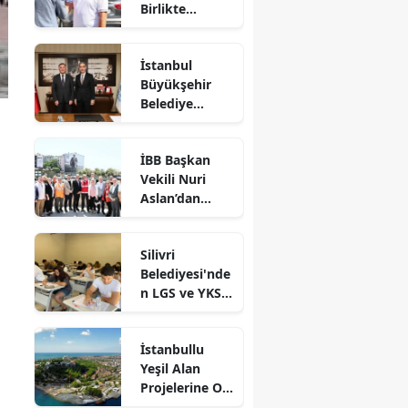
Birlikte
Dayanışma
Marketi'nde
İstanbul
İncelemelerde
Büyükşehir
Bulundu
Belediye
Başkan Vekili
Nuri Aslan’dan
İBB Başkan
Silivri
Vekili Nuri
Belediyesine
Aslan’dan
Ziyaret
Silivri’de
Devam Eden
Silivri
Çalışmalara
Belediyesi'nde
Yakın Takip
n LGS ve YKS
Adaylarına
Ücretsiz
İstanbullu
Eğitim Desteği
Yeşil Alan
Projelerine Oy
Verdi