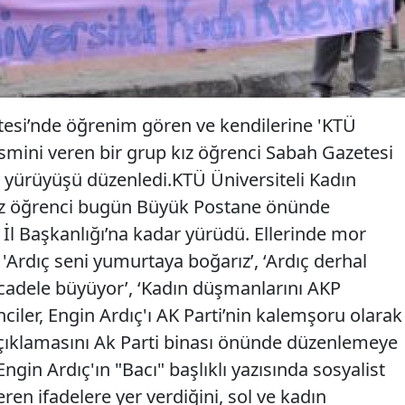
esi’nde öğrenim gören ve kendilerine 'KTÜ
 ismini veren bir grup kız öğrenci Sabah Gazetesi
o yürüyüşü düzenledi.KTÜ Üniversiteli Kadın
 kız öğrenci bugün Büyük Postane önünde
İl Başkanlığı’na kadar yürüdü. Ellerinde mor
 'Ardıç seni yumurtaya boğarız’, ‘Ardıç derhal
mücadele büyüyor’, ‘Kadın düşmanlarını AKP
nciler, Engin Ardıç'ı AK Parti’nin kalemşoru olarak
 açıklamasını Ak Parti binası önünde düzenlemeye
Engin Ardıç'ın "Bacı" başlıklı yazısında sosyalist
ren ifadelere yer verdiğini, sol ve kadın