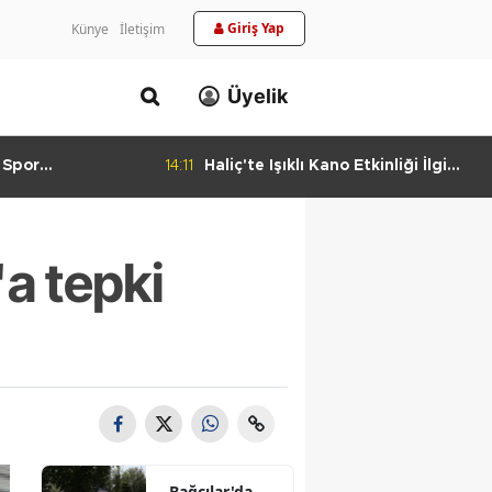
Giriş Yap
Künye
İletişim
Üyelik
 Spor
14:11
Haliç'te Işıklı Kano Etkinliği İlgi
urlandıran Başarı
Görüyor
'a tepki
Bağcılar'da