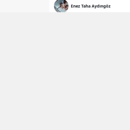
Enez Taha Aydıngöz