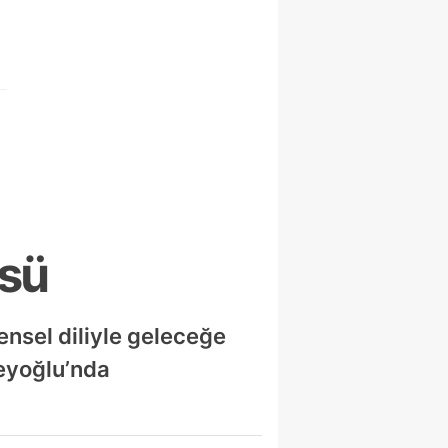
üsü
ensel diliyle geleceğe
Beyoğlu’nda