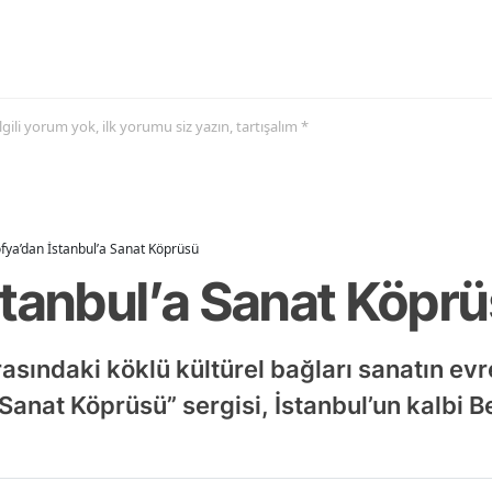
 ilgili yorum yok, ilk yorumu siz yazın, tartışalım *
fya’dan İstanbul’a Sanat Köprüsü
stanbul’a Sanat Köpr
rasındaki köklü kültürel bağları sanatın evr
 Sanat Köprüsü” sergisi, İstanbul’un kalbi 