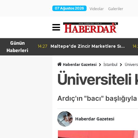
07 Ağustos 2026
Videolar
Galeriler
Günün
re Bitkisel
14:27
Maltepe’de Zincir Marketlere Sıkı
14
Haberleri
Denetim
Haberdar Gazetesi
İ̇stanbul
Üniversi
Üniversiteli
Ardıç'ın "bacı" başlığıyl
Haberdar Gazetesi