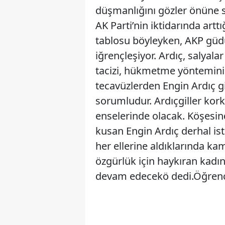
düşmanlığını gözler önüne se
AK Parti’nin iktidarında arttı
tablosu böyleyken, AKP güdü
iğrençleşiyor. Ardıç, salyala
tacizi, hükmetme yöntemini 
tecavüzlerden Engin Ardıç gi
sorumludur. Ardıçgiller kork
enselerinde olacak. Köşesind
kusan Engin Ardıç derhal ist
her ellerine aldıklarında k
özgürlük için haykıran kadın
devam edecekö dedi.Öğrencil