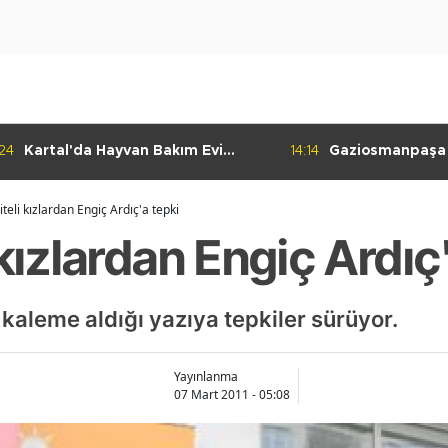
:24
Kartal'da Hayvan Bakım Evi
14:14
Gaziosmanpaşa
Çalışmaları Başladı
Kulübü'nden Gur
teli kızlardan Engiç Ardıç'a tepki
 kızlardan Engiç Ardıç
a kaleme aldığı yazıya tepkiler sürüyor.
Yayınlanma
07 Mart 2011 - 05:08