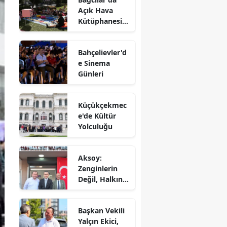
Açık Hava
Kütüphanesi'n
e Yoğun İlgi
Bahçelievler'd
e Sinema
Günleri
Küçükçekmec
e'de Kültür
Yolculuğu
Aksoy:
Zenginlerin
Değil, Halkın
Dediği Olacak!
Başkan Vekili
Yalçın Ekici,