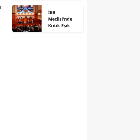
n
İBB
Meclisi'nde
Kritik Eşik