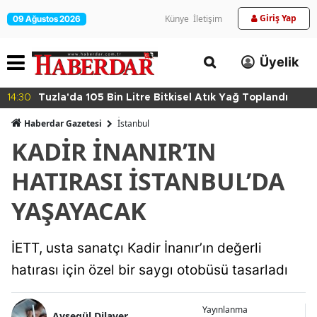
Giriş Yap
Künye
İletişim
09 Ağustos 2026
Üyelik
14:30
Tuzla'da 105 Bin Litre Bitkisel Atık Yağ Toplandı
Haberdar Gazetesi
İ̇stanbul
KADİR İNANIR’IN
HATIRASI İSTANBUL’DA
YAŞAYACAK
İETT, usta sanatçı Kadir İnanır’ın değerli
hatırası için özel bir saygı otobüsü tasarladı
Yayınlanma
Ayşegül Dilaver