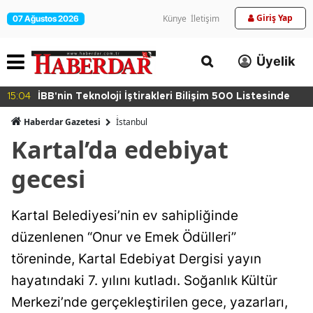
Giriş Yap
Künye
İletişim
07 Ağustos 2026
Üyelik
15:04
İBB'nin Teknoloji İştirakleri Bilişim 500 Listesinde
Haberdar Gazetesi
İ̇stanbul
Kartal’da edebiyat
gecesi
Kartal Belediyesi’nin ev sahipliğinde
düzenlenen “Onur ve Emek Ödülleri”
töreninde, Kartal Edebiyat Dergisi yayın
hayatındaki 7. yılını kutladı. Soğanlık Kültür
Merkezi’nde gerçekleştirilen gece, yazarları,